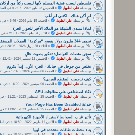
فلسطين ليست قضية المسلم لأنها ليست ركناً من أركان ا
بواسطة
علي الطويل
»
الخميس 28 مايو 2026 - 2:07
» في
الساح
لم أكن هناك.. لكنني لم أغب!
بواسطة
علي الطويل
»
الجمعة 15 مايو 2026 - 9:46
» في
ن
لماذا منتدى الشبكة هو الملاذ الأخير للحوار الحر؟
بواسطة
علي الطويل
»
الاثنين 04 مايو 2026 - 21:01
» في
ا
تجميد 344 مليون دولار يفضح “مركزية” العملات المستقرة.
بواسطة
علي الطويل
»
الثلاثاء 28 إبريل 2026 - 20:03
» في
سجن منصات التواصل: تفكير بصوت عالٍ
بواسطة
علي الطويل
»
الخميس 12 سبتمبر 2024 - 12:42
» 
تخلص من جوجل في حياتك - الجزء الأول: إبدأ بكروم!
بواسطة
علي الطويل
»
الجمعة 06 سبتمبر 2024 - 17:46
» في
ال
كيف ترجمت المقطع للعربي؟
بواسطة
علي الطويل
»
الجمعة 06 سبتمبر 2024 - 16:29
» في
نق
ذكاء اصطناعي على معالجات APU
بواسطة
علي الطويل
»
الجمعة 25 أغسطس 2023 - 11:21
» في
خدعة Y‌‌‌o‌‌‌u‌‌‌r‌‌‌ P‌‌‌a‌‌‌‌‌g‌‌‌‌e‌‌‌ H‌‌‌a‌‌‌‌s‌‌‌ B‌‌‌e‌‌‌e‌‌‌‌n‌‌‌ D‌‌‌i‌‌‌s‌‌‌a‌‌‌b‌‌‌l‌‌‌e‌‌‌d‌‌
بواسطة
علي الطويل
»
الجمعة 25 أغسطس 2023 - 11:02
» في
تأثير غياب الضوابط لاستيراد الأجهزة الكهربائية
بواسطة
علي الطويل
»
الاثنين 14 مارس 2022 - 10:59
» في
الطا
بناء محطات طاقات متجددة في ليبيا
بواسطة
علي الطويل
»
الاثنين 14 مارس 2022 - 10:58
» في
الطا