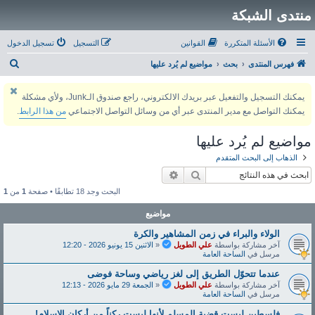
منتدى الشبكة
الأسئلة المتكررة
القوانين
التسجيل
تسجيل الدخول
ب
فهرس المنتدى
بحث
مواضيع لم يُرد عليها
ح
يمكنك التسجيل والتفعيل عبر بريدك الالكتروني، راجع صندوق الـJunk، ولأي مشكلة
ث
يمكنك التواصل مع مدير المنتدى عبر أي من وسائل التواصل الاجتماعي
من هذا الرابط
.
مواضيع لم يُرد عليها
الذهاب إلى البحث المتقدم
بحث
بحث متقدم
البحث وجد 18 تطابقًا • صفحة
1
من
1
مواضيع
الولاء والبراء في زمن المشاهير والكرة
آخر مشاركة بواسطة
علي الطويل
«
الاثنين 15 يونيو 2026 - 12:20
مرسل في
الساحة العامة
عندما تتحوّل الطريق إلى لغز رياضي وساحة فوضى
آخر مشاركة بواسطة
علي الطويل
«
الجمعة 29 مايو 2026 - 12:13
مرسل في
الساحة العامة
فلسطين ليست قضية المسلم لأنها ليست ركناً من أركان الإسلام!