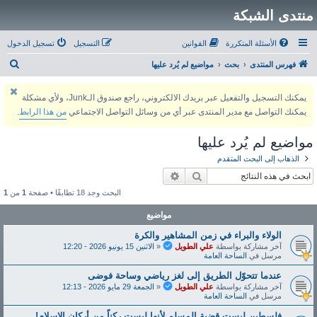
منتدى الشبكة
الأسئلة المتكررة
القوانين
التسجيل
تسجيل الدخول
ب
فهرس المنتدى
بحث
مواضيع لم يُرد عليها
ح
يمكنك التسجيل والتفعيل عبر بريدك الالكتروني، راجع صندوق الـJunk، ولأي مشكلة
ث
يمكنك التواصل مع مدير المنتدى عبر أي من وسائل التواصل الاجتماعي
من هذا الرابط
.
مواضيع لم يُرد عليها
الذهاب إلى البحث المتقدم
بحث
بحث متقدم
البحث وجد 18 تطابقًا • صفحة
1
من
1
مواضيع
الولاء والبراء في زمن المشاهير والكرة
آخر مشاركة بواسطة
علي الطويل
«
الاثنين 15 يونيو 2026 - 12:20
مرسل في
الساحة العامة
عندما تتحوّل الطريق إلى لغز رياضي وساحة فوضى
آخر مشاركة بواسطة
علي الطويل
«
الجمعة 29 مايو 2026 - 12:13
مرسل في
الساحة العامة
فلسطين ليست قضية المسلم لأنها ليست ركناً من أركان الإسلام!