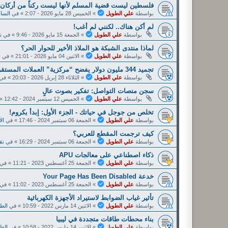
فلسطين ليست قضية المسلم لأنها ليست ركناً من أركان ا
بواسطة
علي الطويل
»
الخميس 28 مايو 2026 - 2:07
» في
الساح
لم أكن هناك.. لكنني لم أغب!
بواسطة
علي الطويل
»
الجمعة 15 مايو 2026 - 9:46
» في
ن
لماذا منتدى الشبكة هو الملاذ الأخير للحوار الحر؟
بواسطة
علي الطويل
»
الاثنين 04 مايو 2026 - 21:01
» في
ا
تجميد 344 مليون دولار يفضح “مركزية” العملات المستقرة.
بواسطة
علي الطويل
»
الثلاثاء 28 إبريل 2026 - 20:03
» في
سجن منصات التواصل: تفكير بصوت عالٍ
بواسطة
علي الطويل
»
الخميس 12 سبتمبر 2024 - 12:42
» 
تخلص من جوجل في حياتك - الجزء الأول: إبدأ بكروم!
بواسطة
علي الطويل
»
الجمعة 06 سبتمبر 2024 - 17:46
» في
ال
كيف ترجمت المقطع للعربي؟
بواسطة
علي الطويل
»
الجمعة 06 سبتمبر 2024 - 16:29
» في
نق
ذكاء اصطناعي على معالجات APU
بواسطة
علي الطويل
»
الجمعة 25 أغسطس 2023 - 11:21
» في
خدعة Y‌‌‌o‌‌‌u‌‌‌r‌‌‌ P‌‌‌a‌‌‌‌‌g‌‌‌‌e‌‌‌ H‌‌‌a‌‌‌‌s‌‌‌ B‌‌‌e‌‌‌e‌‌‌‌n‌‌‌ D‌‌‌i‌‌‌s‌‌‌a‌‌‌b‌‌‌l‌‌‌e‌‌‌d‌‌
بواسطة
علي الطويل
»
الجمعة 25 أغسطس 2023 - 11:02
» في
تأثير غياب الضوابط لاستيراد الأجهزة الكهربائية
بواسطة
علي الطويل
»
الاثنين 14 مارس 2022 - 10:59
» في
الطا
بناء محطات طاقات متجددة في ليبيا
بواسطة
علي الطويل
»
الاثنين 14 مارس 2022 - 10:58
» في
الطا