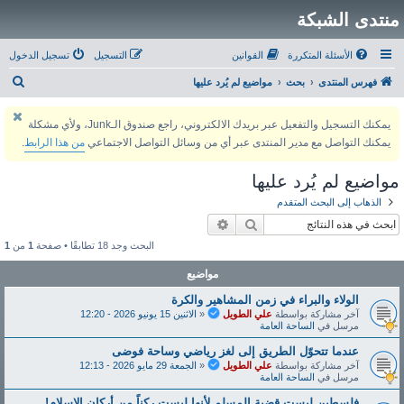
منتدى الشبكة
الأسئلة المتكررة
القوانين
التسجيل
تسجيل الدخول
ب
فهرس المنتدى
بحث
مواضيع لم يُرد عليها
ح
يمكنك التسجيل والتفعيل عبر بريدك الالكتروني، راجع صندوق الـJunk، ولأي مشكلة
ث
يمكنك التواصل مع مدير المنتدى عبر أي من وسائل التواصل الاجتماعي
من هذا الرابط
.
مواضيع لم يُرد عليها
الذهاب إلى البحث المتقدم
بحث
بحث متقدم
البحث وجد 18 تطابقًا • صفحة
1
من
1
مواضيع
الولاء والبراء في زمن المشاهير والكرة
آخر مشاركة بواسطة
علي الطويل
«
الاثنين 15 يونيو 2026 - 12:20
مرسل في
الساحة العامة
عندما تتحوّل الطريق إلى لغز رياضي وساحة فوضى
آخر مشاركة بواسطة
علي الطويل
«
الجمعة 29 مايو 2026 - 12:13
مرسل في
الساحة العامة
فلسطين ليست قضية المسلم لأنها ليست ركناً من أركان الإسلام!