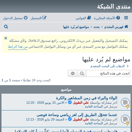
منتدى الشبكة
الأسئلة المتكررة
القوانين
التسجيل
تسجيل الدخول
ب
فهرس المنتدى
بحث
مواضيع لم يُرد عليها
ح
يمكنك التسجيل والتفعيل عبر بريدك الالكتروني، راجع صندوق الـJunk، ولأي مشكلة
ث
يمكنك التواصل مع مدير المنتدى عبر أي من وسائل التواصل الاجتماعي
من هذا الرابط
.
مواضيع لم يُرد عليها
الذهاب إلى البحث المتقدم
بحث
بحث متقدم
البحث وجد 18 تطابقًا • صفحة
1
من
1
مواضيع
الولاء والبراء في زمن المشاهير والكرة
آخر مشاركة بواسطة
علي الطويل
«
الاثنين 15 يونيو 2026 - 12:20
مرسل في
الساحة العامة
عندما تتحوّل الطريق إلى لغز رياضي وساحة فوضى
آخر مشاركة بواسطة
علي الطويل
«
الجمعة 29 مايو 2026 - 12:13
مرسل في
الساحة العامة
فلسطين ليست قضية المسلم لأنها ليست ركناً من أركان الإسلام!