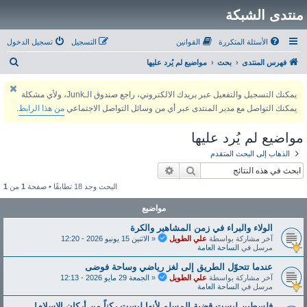
منتدى الشبكة
الأسئلة المتكررة
القوانين
التسجيل
تسجيل الدخول
ب
فهرس المنتدى
بحث
مواضيع لم يُرد عليها
ح
يمكنك التسجيل والتفعيل عبر بريدك الالكتروني، راجع صندوق الـJunk، ولأي مشكلة
ث
يمكنك التواصل مع مدير المنتدى عبر أي من وسائل التواصل الاجتماعي
من هذا الرابط
.
مواضيع لم يُرد عليها
الذهاب إلى البحث المتقدم
بحث
بحث متقدم
البحث وجد 18 تطابقًا • صفحة
1
من
1
مواضيع
الولاء والبراء في زمن المشاهير والكرة
آخر مشاركة بواسطة
علي الطويل
«
الاثنين 15 يونيو 2026 - 12:20
مرسل في
الساحة العامة
عندما تتحوّل الطريق إلى لغز رياضي وساحة فوضى
آخر مشاركة بواسطة
علي الطويل
«
الجمعة 29 مايو 2026 - 12:13
مرسل في
الساحة العامة
فلسطين ليست قضية المسلم لأنها ليست ركناً من أركان الإسلام!