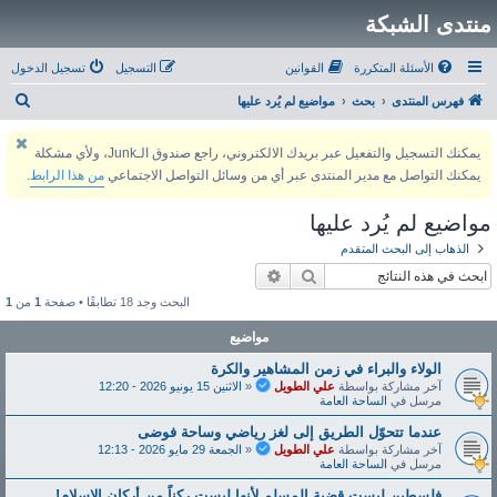
منتدى الشبكة
الأسئلة المتكررة
القوانين
التسجيل
تسجيل الدخول
ب
فهرس المنتدى
بحث
مواضيع لم يُرد عليها
ح
يمكنك التسجيل والتفعيل عبر بريدك الالكتروني، راجع صندوق الـJunk، ولأي مشكلة
ث
يمكنك التواصل مع مدير المنتدى عبر أي من وسائل التواصل الاجتماعي
من هذا الرابط
.
مواضيع لم يُرد عليها
الذهاب إلى البحث المتقدم
بحث
بحث متقدم
البحث وجد 18 تطابقًا • صفحة
1
من
1
مواضيع
الولاء والبراء في زمن المشاهير والكرة
آخر مشاركة بواسطة
علي الطويل
«
الاثنين 15 يونيو 2026 - 12:20
مرسل في
الساحة العامة
عندما تتحوّل الطريق إلى لغز رياضي وساحة فوضى
آخر مشاركة بواسطة
علي الطويل
«
الجمعة 29 مايو 2026 - 12:13
مرسل في
الساحة العامة
فلسطين ليست قضية المسلم لأنها ليست ركناً من أركان الإسلام!