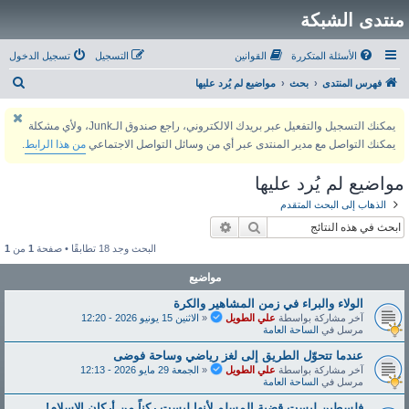
منتدى الشبكة
الأسئلة المتكررة
القوانين
التسجيل
تسجيل الدخول
ب
فهرس المنتدى
بحث
مواضيع لم يُرد عليها
ح
يمكنك التسجيل والتفعيل عبر بريدك الالكتروني، راجع صندوق الـJunk، ولأي مشكلة
ث
يمكنك التواصل مع مدير المنتدى عبر أي من وسائل التواصل الاجتماعي
من هذا الرابط
.
مواضيع لم يُرد عليها
الذهاب إلى البحث المتقدم
بحث
بحث متقدم
البحث وجد 18 تطابقًا • صفحة
1
من
1
مواضيع
الولاء والبراء في زمن المشاهير والكرة
آخر مشاركة بواسطة
علي الطويل
«
الاثنين 15 يونيو 2026 - 12:20
مرسل في
الساحة العامة
عندما تتحوّل الطريق إلى لغز رياضي وساحة فوضى
آخر مشاركة بواسطة
علي الطويل
«
الجمعة 29 مايو 2026 - 12:13
مرسل في
الساحة العامة
فلسطين ليست قضية المسلم لأنها ليست ركناً من أركان الإسلام!