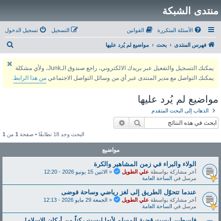
منتدى الشبكة
الأسئلة المتكررة
القوانين
التسجيل
تسجيل الدخول
ب
فهرس المنتدى
بحث
مواضيع لم يُرد عليها
ح
يمكنك التسجيل والتفعيل عبر بريدك الالكتروني، راجع صندوق الـJunk، ولأي مشكلة
ث
يمكنك التواصل مع مدير المنتدى عبر أي من وسائل التواصل الاجتماعي
من هذا الرابط
.
مواضيع لم يُرد عليها
الذهاب إلى البحث المتقدم
بحث
بحث متقدم
البحث وجد 18 تطابقًا • صفحة
1
من
1
مواضيع
الولاء والبراء في زمن المشاهير والكرة
آخر مشاركة بواسطة
علي الطويل
«
الاثنين 15 يونيو 2026 - 12:20
مرسل في
الساحة العامة
عندما تتحوّل الطريق إلى لغز رياضي وساحة فوضى
آخر مشاركة بواسطة
علي الطويل
«
الجمعة 29 مايو 2026 - 12:13
مرسل في
الساحة العامة
فلسطين ليست قضية المسلم لأنها ليست ركناً من أركان الإسلام!