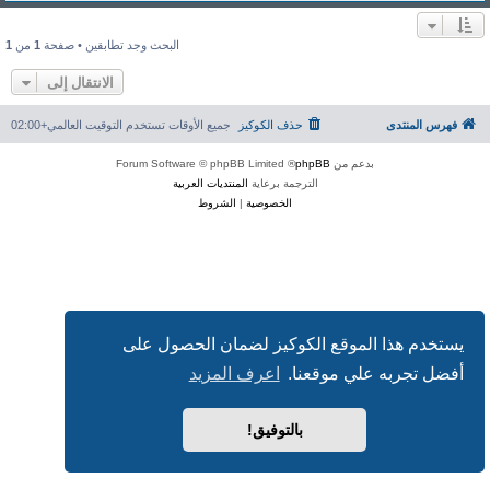
البحث وجد تطابقين • صفحة
1
من
1
الانتقال إلى
فهرس المنتدى
حذف الكوكيز
جميع الأوقات تستخدم
التوقيت العالمي+02:00
بدعم من
phpBB
® Forum Software © phpBB Limited
الترجمة برعاية
المنتديات العربية
الخصوصية
|
الشروط
يستخدم هذا الموقع الكوكيز لضمان الحصول على
أفضل تجربه علي موقعنا.
اعرف المزيد
بالتوفيق!