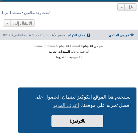
البحث وجد تطابقين • صفحة
1
من
1
الانتقال إلى
فهرس المنتدى
حذف الكوكيز
جميع الأوقات تستخدم
التوقيت العالمي+02:00
بدعم من
phpBB
® Forum Software © phpBB Limited
الترجمة برعاية
المنتديات العربية
الخصوصية
|
الشروط
يستخدم هذا الموقع الكوكيز لضمان الحصول على
أفضل تجربه علي موقعنا.
اعرف المزيد
بالتوفيق!