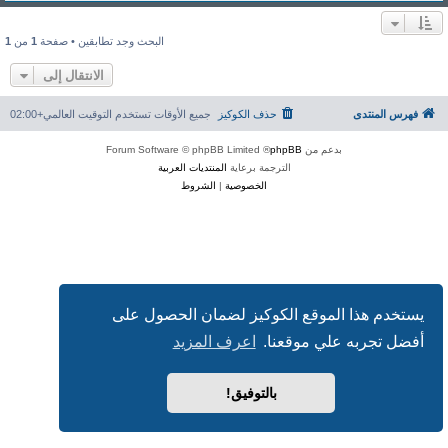
البحث وجد تطابقين • صفحة
1
من
1
الانتقال إلى
فهرس المنتدى
حذف الكوكيز
جميع الأوقات تستخدم
التوقيت العالمي+02:00
بدعم من
phpBB
® Forum Software © phpBB Limited
الترجمة برعاية
المنتديات العربية
الخصوصية
|
الشروط
يستخدم هذا الموقع الكوكيز لضمان الحصول على
أفضل تجربه علي موقعنا.
اعرف المزيد
بالتوفيق!