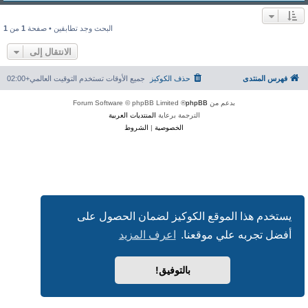
البحث وجد تطابقين • صفحة
1
من
1
الانتقال إلى
فهرس المنتدى
حذف الكوكيز
جميع الأوقات تستخدم
التوقيت العالمي+02:00
بدعم من
phpBB
® Forum Software © phpBB Limited
الترجمة برعاية
المنتديات العربية
الخصوصية
|
الشروط
يستخدم هذا الموقع الكوكيز لضمان الحصول على
أفضل تجربه علي موقعنا.
اعرف المزيد
بالتوفيق!