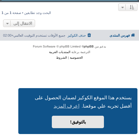
البحث وجد تطابقين • صفحة
1
من
1
الانتقال إلى
فهرس المنتدى
حذف الكوكيز
جميع الأوقات تستخدم
التوقيت العالمي+02:00
بدعم من
phpBB
® Forum Software © phpBB Limited
الترجمة برعاية
المنتديات العربية
الخصوصية
|
الشروط
يستخدم هذا الموقع الكوكيز لضمان الحصول على
أفضل تجربه علي موقعنا.
اعرف المزيد
بالتوفيق!