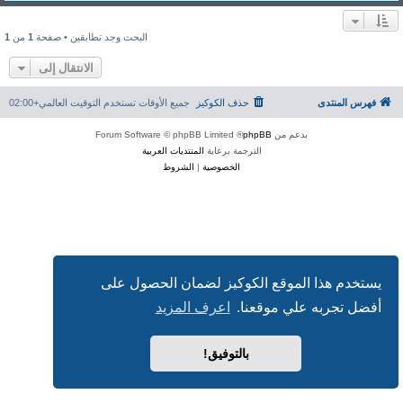
البحث وجد تطابقين • صفحة
1
من
1
الانتقال إلى
فهرس المنتدى
حذف الكوكيز
جميع الأوقات تستخدم
التوقيت العالمي+02:00
بدعم من
phpBB
® Forum Software © phpBB Limited
الترجمة برعاية
المنتديات العربية
الخصوصية
|
الشروط
يستخدم هذا الموقع الكوكيز لضمان الحصول على
أفضل تجربه علي موقعنا.
اعرف المزيد
بالتوفيق!