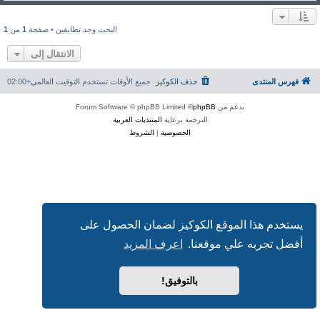
البحث وجد تطابقين • صفحة
1
من
1
الانتقال إلى
فهرس المنتدى
حذف الكوكيز
جميع الأوقات تستخدم
التوقيت العالمي+02:00
بدعم من
phpBB
® Forum Software © phpBB Limited
الترجمة برعاية
المنتديات العربية
الخصوصية
|
الشروط
يستخدم هذا الموقع الكوكيز لضمان الحصول على
أفضل تجربه علي موقعنا.
اعرف المزيد
بالتوفيق!