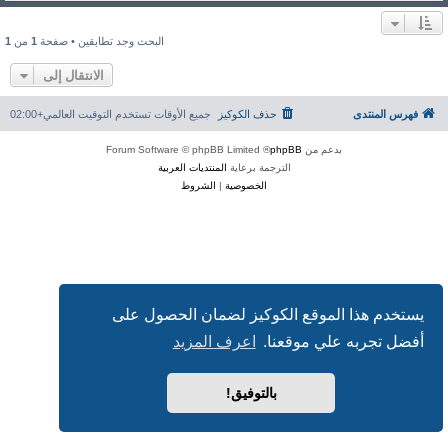
البحث وجد تطابقين • صفحة
1
من
1
الانتقال إلى
فهرس المنتدى
حذف الكوكيز
جميع الأوقات تستخدم
التوقيت العالمي+02:00
بدعم من
phpBB
® Forum Software © phpBB Limited
الترجمة برعاية
المنتديات العربية
الخصوصية
|
الشروط
يستخدم هذا الموقع الكوكيز لضمان الحصول على
أفضل تجربه علي موقعنا.
اعرف المزيد
بالتوفيق!