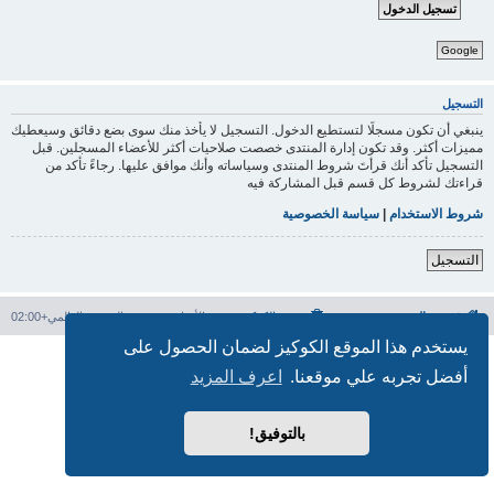
Google
التسجيل
ينبغي أن تكون مسجلًا لتستطيع الدخول. التسجيل لا يأخذ منك سوى بضع دقائق وسيعطيك
مميزات أكثر. وقد تكون إدارة المنتدى خصصت صلاحيات أكثر للأعضاء المسجلين. قبل
التسجيل تأكد أنك قرأتَ شروط المنتدى وسياساته وأنك موافق عليها. رجاءً تأكد من
قراءتك لشروط كل قسم قبل المشاركة فيه
شروط الاستخدام
|
سياسة الخصوصية
التسجيل
فهرس المنتدى
حذف الكوكيز
جميع الأوقات تستخدم
التوقيت العالمي+02:00
يستخدم هذا الموقع الكوكيز لضمان الحصول على
بدعم من
phpBB
® Forum Software © phpBB Limited
أفضل تجربه علي موقعنا.
اعرف المزيد
الترجمة برعاية
المنتديات العربية
الخصوصية
|
الشروط
بالتوفيق!