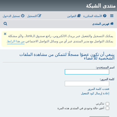
منتدى الشبكة
الأسئلة المتكررة
القوانين
التسجيل
تسجيل الدخول
ب
فهرس المنتدى
ح
يمكنك التسجيل والتفعيل عبر بريدك الالكتروني، راجع صندوق الـJunk، ولأي مشكلة
ث
يمكنك التواصل مع مدير المنتدى عبر أي من وسائل التواصل الاجتماعي
من هذا الرابط
.
ينبغي أن تكون عضوًا مسجلًا لتتمكن من مشاهدة الملفات
الشخصية للأعضاء
اسم المستخدم:
كلمة المرور:
فقدت كلمة المرور
إعادة إرسال كود التفعيل
تذكرني
أخفِ حالة وجودي في المنتدى هذه المرة