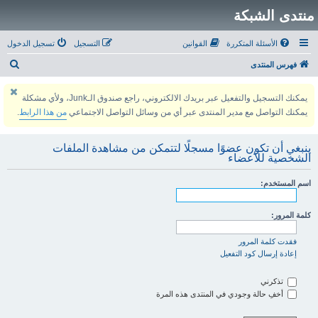
منتدى الشبكة
الأسئلة المتكررة
القوانين
التسجيل
تسجيل الدخول
ب
فهرس المنتدى
ح
يمكنك التسجيل والتفعيل عبر بريدك الالكتروني، راجع صندوق الـJunk، ولأي مشكلة
ث
يمكنك التواصل مع مدير المنتدى عبر أي من وسائل التواصل الاجتماعي
من هذا الرابط
.
ينبغي أن تكون عضوًا مسجلًا لتتمكن من مشاهدة الملفات
الشخصية للأعضاء
اسم المستخدم:
كلمة المرور:
فقدت كلمة المرور
إعادة إرسال كود التفعيل
تذكرني
أخفِ حالة وجودي في المنتدى هذه المرة