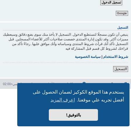
Google
التسجيل
ينبغي أن تكون مسجلًا لتستطيع الدخول. التسجيل لا يأخذ منك سوى بضع دقائق وسيعطيك
مميزات أكثر. وقد تكون إدارة المنتدى خصصت صلاحيات أكثر للأعضاء المسجلين. قبل
التسجيل تأكد أنك قرأتَ شروط المنتدى وسياساته وأنك موافق عليها. رجاءً تأكد من
قراءتك لشروط كل قسم قبل المشاركة فيه
شروط الاستخدام
|
سياسة الخصوصية
التسجيل
فهرس المنتدى
حذف الكوكيز
جميع الأوقات تستخدم
التوقيت العالمي+02:00
يستخدم هذا الموقع الكوكيز لضمان الحصول على
بدعم من
phpBB
® Forum Software © phpBB Limited
أفضل تجربه علي موقعنا.
اعرف المزيد
الترجمة برعاية
المنتديات العربية
الخصوصية
|
الشروط
بالتوفيق!