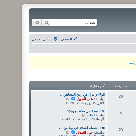
بحث
بحث متقدم
التسجيل
تسجيل الدخول
رابط
.
مشاركات
آخر مشاركة
الولاء والبراء في زمن المشاهي…
39
ش
بواسطة
علي الطويل
ا
الاثنين 15 يونيو 2026 - 12:20
ه
د
Re: كيفية حل مكعب روبيك!
5
آ
ش
بواسطة
مالك
خ
ا
الأربعاء 25 سبتمبر 2024 - 22:49
ر
ه
م
د
Re: معضلة الطاقة في ليبيا من …
23
ش
آ
ش
بواسطة
علي الطويل
ا
خ