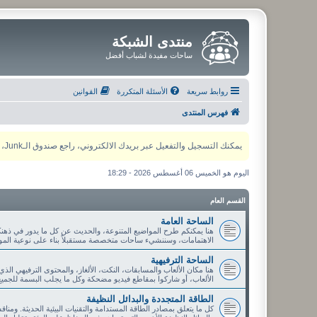
منتدى الشبكة
ساحات مفيدة لشباب أفضل
روابط سريعة
الأسئلة المتكررة
القوانين
فهرس المنتدى
يمكنك التسجيل والتفعيل عبر بريدك الالكتروني، راجع صندوق الـJunk، ولأي مشكلة يمكنك التواصل مع مدير المنتدى عبر أي من وسائل التواصل الاجتماعي
اليوم هو الخميس 06 أغسطس 2026 - 18:29
القسم العام
الساحة العامة
هنا يمكنكم طرح المواضيع المتنوعة، والحديث عن كل ما يدور في ذهنك
الاهتمامات، وسننشيء ساحات متخصصة مستقبلاً بناء على نوعية الموا
الساحة الترفيهية
هنا مكان الألعاب والمسابقات، النكت، الألغاز، والمحتوى الترفيهي الذ
الألعاب، أو شاركوا بمقاطع فيديو مضحكة وكل ما يجلب البسمة للجميع
الطاقة المتجددة والبدائل النظيفة
كل ما يتعلق بمصادر الطاقة المستدامة والتقنيات البيئية الحديثة. ومنا