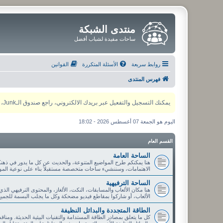
منتدى الشبكة
ساحات مفيدة لشباب أفضل
روابط سريعة
الأسئلة المتكررة
القوانين
فهرس المنتدى
يمكنك التسجيل والتفعيل عبر بريدك الالكتروني، راجع صندوق الـJunk، ولأي مشكلة يمكنك التواصل مع مدير المنتدى عبر أي من وسائل التواصل الاجتماعي
اليوم هو الجمعة 07 أغسطس 2026 - 18:02
القسم العام
الساحة العامة
هنا يمكنكم طرح المواضيع المتنوعة، والحديث عن كل ما يدور في ذهنك
الاهتمامات، وسننشيء ساحات متخصصة مستقبلاً بناء على نوعية الموا
الساحة الترفيهية
هنا مكان الألعاب والمسابقات، النكت، الألغاز، والمحتوى الترفيهي الذ
الألعاب، أو شاركوا بمقاطع فيديو مضحكة وكل ما يجلب البسمة للجميع
الطاقة المتجددة والبدائل النظيفة
كل ما يتعلق بمصادر الطاقة المستدامة والتقنيات البيئية الحديثة. ومنا