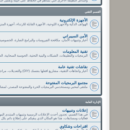
والبدائل النظيفة الأخرى التي تساهم في الحفاظ على البيئة وتقليل الب
القسم التقني
الأجهزة الإلكترونية
الهواتف الذكية والأجهزة اللوحية، الأجهزة القابلة للارتداء، أجهزة الم
الأمن السيبراني
أخبار وتنبيهات الأمان، مكافحة الفيروسات والبرامج الضارة، الخصوصي
تقنية المعلومات
البرمجيات والتطبيقات، الشبكات والبنية التحتية، الحوسبة السحابية، ا
نقاشات تقنية عامة
أخبار واتجاهات التقنية، مشاريع افعلها بنفسك (DIY) والتعديلات، مراجعات وتوصيات الأعضاء، العروض والخصومات التقنية
مجتمع البرمجيات المفتوحة
ملتقى لمحبي ومستخدمي البرمجيات الحرة والمفتوحة المصدر، لمشار
الإدارة العامة
إعلانات وتنبيهات
في هذا القسم، تجدون أحدث الإعلانات الرسمية وتنبيهات المنتدى الم
فعاليات ومسابقات، هذا هو المكان الذي يبقيكم على إطلاع دائم بكل 
اقتراحات وشكاوي