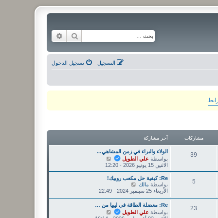
بحث
بحث متقدم
التسجيل
تسجيل الدخول
رابط
.
مشاركات
آخر مشاركة
الولاء والبراء في زمن المشاهي…
39
ش
بواسطة
علي الطويل
ا
الاثنين 15 يونيو 2026 - 12:20
ه
د
Re: كيفية حل مكعب روبيك!
5
آ
ش
بواسطة
مالك
خ
ا
الأربعاء 25 سبتمبر 2024 - 22:49
ر
ه
م
د
Re: معضلة الطاقة في ليبيا من …
23
ش
آ
ش
بواسطة
علي الطويل
ا
خ