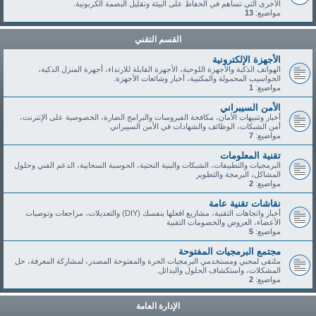
الأخرى التي تساهم في الحفاظ على البيئة وتقليل البصمة الكربونية.
مواضيع:
13
القسم التقني
الأجهزة الإلكترونية
الهواتف الذكية والأجهزة اللوحية، الأجهزة القابلة للارتداء، أجهزة المنزل الذكية،
الحواسيب المحمولة والمكتبية، أخبار وشائعات الأجهزة.
مواضيع:
1
الأمن السيبراني
أخبار وتنبيهات الأمان، مكافحة الفيروسات والبرامج الضارة، الخصوصية على الإنترنت،
أمن الشبكات، الوظائف والشهادات في الأمن السيبراني
مواضيع:
7
تقنية المعلومات
البرمجيات والتطبيقات، الشبكات والبنية التحتية، الحوسبة السحابية، الدعم الفني وحلول
المشاكل، البرمجة والتطوير
مواضيع:
2
نقاشات تقنية عامة
أخبار واتجاهات التقنية، مشاريع افعلها بنفسك (DIY) والتعديلات، مراجعات وتوصيات
الأعضاء، العروض والخصومات التقنية
مواضيع:
5
مجتمع البرمجيات المفتوحة
ملتقى لمحبي ومستخدمي البرمجيات الحرة والمفتوحة المصدر، لمشاركة المعرفة، حل
المشكلات، واستكشاف الحلول والبدائل.
مواضيع:
2
الإدارة العامة