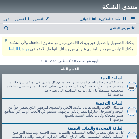
منتدى الشبكة
الأسئلة المتكررة
القوانين
التسجيل
تسجيل الدخول
ب
فهرس المنتدى
ح
يمكنك التسجيل والتفعيل عبر بريدك الالكتروني، راجع صندوق الـJunk، ولأي مشكلة
ث
يمكنك التواصل مع مدير المنتدى عبر أي من وسائل التواصل الاجتماعي
من هذا الرابط
.
اليوم هو السبت 08 أغسطس 2026 - 7:10
القسم العام
الساحة العامة
هنا يمكنكم طرح المواضيع المتنوعة، والحديث عن كل ما يدور في ذهنكم، سواء كانت
مواضيع اجتماعية أو ثقافية. فهذه الساحة ملتقى مختلف الاهتمامات، وسننشيء ساحات
متخصصة مستقبلاً بناء على نوعية المواضيع التي تطرح هنا.
مواضيع:
15
الساحة الترفيهية
هنا مكان الألعاب والمسابقات، النكت، الألغاز، والمحتوى الترفيهي الذي يضفي جواً من
البهجة والاسترخاء. شاركوا بمشاركاتكم الترفيهية، تسابقوا في الألعاب، أو شاركوا بمقاطع
فيديو مضحكة وكل ما يجلب البسمة للجميع.
مواضيع:
2
الطاقة المتجددة والبدائل النظيفة
كل ما يتعلق بمصادر الطاقة المستدامة والتقنيات البيئية الحديثة. ومناقشة المواضيع
المتعلقة بالطاقة الشمسية، طاقة الرياح، الطاقة الحرارية الأرضية، والبدائل النظيفة