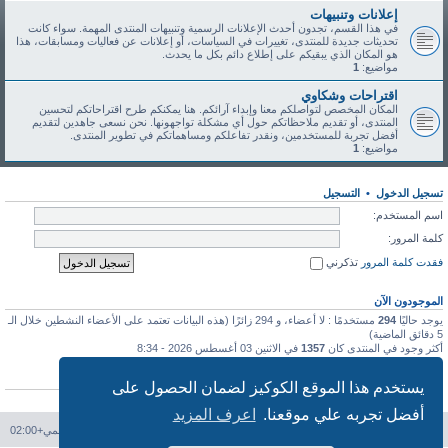
إعلانات وتنبيهات
في هذا القسم، تجدون أحدث الإعلانات الرسمية وتنبيهات المنتدى المهمة. سواء كانت
تحديثات جديدة للمنتدى، تغييرات في السياسات، أو إعلانات عن فعاليات ومسابقات، هذا
هو المكان الذي يبقيكم على إطلاع دائم بكل ما يحدث.
مواضيع:
1
اقتراحات وشكاوي
المكان المخصص لتواصلكم معنا وإبداء آرائكم. هنا يمكنكم طرح اقتراحاتكم لتحسين
المنتدى، أو تقديم ملاحظاتكم حول أي مشكلة تواجهونها. نحن نسعى جاهدين لتقديم
أفضل تجربة للمستخدمين، ونقدر تفاعلكم ومساهماتكم في تطوير المنتدى.
مواضيع:
1
تسجيل الدخول
•
التسجيل
اسم المستخدم:
كلمة المرور:
فقدت كلمة المرور
تذكرني
الموجودون الآن
يوجد حاليًا
294
مستخدمًا : لا أعضاء، و 294 زائرًا (هذه البيانات تعتمد على الأعضاء النشطين خلال الـ
5 دقائق الماضية)
أكثر وجود في المنتدى كان
1357
في الاثنين 03 أغسطس 2026 - 8:34
إحصائيات
يستخدم هذا الموقع الكوكيز لضمان الحصول على
عدد المشاركات
113
• عدد المواضيع
46
• عدد الأعضاء
91
• آخر عضو مسجل
طه طه
أفضل تجربه علي موقعنا.
اعرف المزيد
فهرس المنتدى
حذف الكوكيز
جميع الأوقات تستخدم
التوقيت العالمي+02:00