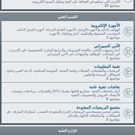
الأخرى التي تساهم في الحفاظ على البيئة وتقليل البصمة الكربونية.
مواضيع:
13
القسم التقني
الأجهزة الإلكترونية
الهواتف الذكية والأجهزة اللوحية، الأجهزة القابلة للارتداء، أجهزة المنزل الذكية،
الحواسيب المحمولة والمكتبية، أخبار وشائعات الأجهزة.
مواضيع:
1
الأمن السيبراني
أخبار وتنبيهات الأمان، مكافحة الفيروسات والبرامج الضارة، الخصوصية على الإنترنت،
أمن الشبكات، الوظائف والشهادات في الأمن السيبراني
مواضيع:
7
تقنية المعلومات
البرمجيات والتطبيقات، الشبكات والبنية التحتية، الحوسبة السحابية، الدعم الفني وحلول
المشاكل، البرمجة والتطوير
مواضيع:
2
نقاشات تقنية عامة
أخبار واتجاهات التقنية، مشاريع افعلها بنفسك (DIY) والتعديلات، مراجعات وتوصيات
الأعضاء، العروض والخصومات التقنية
مواضيع:
5
مجتمع البرمجيات المفتوحة
ملتقى لمحبي ومستخدمي البرمجيات الحرة والمفتوحة المصدر، لمشاركة المعرفة، حل
المشكلات، واستكشاف الحلول والبدائل.
مواضيع:
2
الإدارة العامة