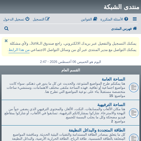
منتدى الشبكة
الأسئلة المتكررة
القوانين
التسجيل
تسجيل الدخول
ب
فهرس المنتدى
ح
يمكنك التسجيل والتفعيل عبر بريدك الالكتروني، راجع صندوق الـJunk، ولأي مشكلة
ث
يمكنك التواصل مع مدير المنتدى عبر أي من وسائل التواصل الاجتماعي
من هذا الرابط
.
اليوم هو الخميس 06 أغسطس 2026 - 2:47
القسم العام
الساحة العامة
هنا يمكنكم طرح المواضيع المتنوعة، والحديث عن كل ما يدور في ذهنكم، سواء كانت
مواضيع اجتماعية أو ثقافية. فهذه الساحة ملتقى مختلف الاهتمامات، وسننشيء ساحات
متخصصة مستقبلاً بناء على نوعية المواضيع التي تطرح هنا.
مواضيع:
15
الساحة الترفيهية
هنا مكان الألعاب والمسابقات، النكت، الألغاز، والمحتوى الترفيهي الذي يضفي جواً من
البهجة والاسترخاء. شاركوا بمشاركاتكم الترفيهية، تسابقوا في الألعاب، أو شاركوا بمقاطع
فيديو مضحكة وكل ما يجلب البسمة للجميع.
مواضيع:
2
الطاقة المتجددة والبدائل النظيفة
كل ما يتعلق بمصادر الطاقة المستدامة والتقنيات البيئية الحديثة. ومناقشة المواضيع
المتعلقة بالطاقة الشمسية، طاقة الرياح، الطاقة الحرارية الأرضية، والبدائل النظيفة