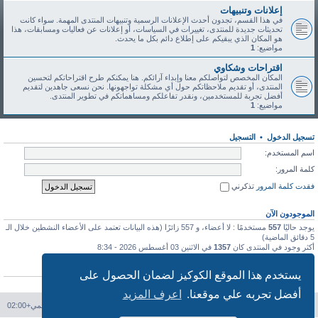
إعلانات وتنبيهات
في هذا القسم، تجدون أحدث الإعلانات الرسمية وتنبيهات المنتدى المهمة. سواء كانت
تحديثات جديدة للمنتدى، تغييرات في السياسات، أو إعلانات عن فعاليات ومسابقات، هذا
هو المكان الذي يبقيكم على إطلاع دائم بكل ما يحدث.
مواضيع:
1
اقتراحات وشكاوي
المكان المخصص لتواصلكم معنا وإبداء آرائكم. هنا يمكنكم طرح اقتراحاتكم لتحسين
المنتدى، أو تقديم ملاحظاتكم حول أي مشكلة تواجهونها. نحن نسعى جاهدين لتقديم
أفضل تجربة للمستخدمين، ونقدر تفاعلكم ومساهماتكم في تطوير المنتدى.
مواضيع:
1
تسجيل الدخول
•
التسجيل
اسم المستخدم:
كلمة المرور:
فقدت كلمة المرور
تذكرني
الموجودون الآن
يوجد حاليًا
557
مستخدمًا : لا أعضاء، و 557 زائرًا (هذه البيانات تعتمد على الأعضاء النشطين خلال الـ
5 دقائق الماضية)
أكثر وجود في المنتدى كان
1357
في الاثنين 03 أغسطس 2026 - 8:34
إحصائيات
يستخدم هذا الموقع الكوكيز لضمان الحصول على
عدد المشاركات
113
• عدد المواضيع
46
• عدد الأعضاء
91
• آخر عضو مسجل
طه طه
أفضل تجربه علي موقعنا.
اعرف المزيد
فهرس المنتدى
حذف الكوكيز
جميع الأوقات تستخدم
التوقيت العالمي+02:00