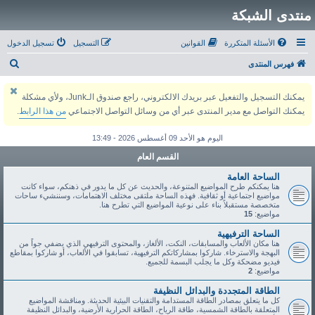
منتدى الشبكة
الأسئلة المتكررة
القوانين
التسجيل
تسجيل الدخول
ب
فهرس المنتدى
ح
يمكنك التسجيل والتفعيل عبر بريدك الالكتروني، راجع صندوق الـJunk، ولأي مشكلة
ث
يمكنك التواصل مع مدير المنتدى عبر أي من وسائل التواصل الاجتماعي
من هذا الرابط
.
اليوم هو الأحد 09 أغسطس 2026 - 13:49
القسم العام
الساحة العامة
هنا يمكنكم طرح المواضيع المتنوعة، والحديث عن كل ما يدور في ذهنكم، سواء كانت
مواضيع اجتماعية أو ثقافية. فهذه الساحة ملتقى مختلف الاهتمامات، وسننشيء ساحات
متخصصة مستقبلاً بناء على نوعية المواضيع التي تطرح هنا.
مواضيع:
15
الساحة الترفيهية
هنا مكان الألعاب والمسابقات، النكت، الألغاز، والمحتوى الترفيهي الذي يضفي جواً من
البهجة والاسترخاء. شاركوا بمشاركاتكم الترفيهية، تسابقوا في الألعاب، أو شاركوا بمقاطع
فيديو مضحكة وكل ما يجلب البسمة للجميع.
مواضيع:
2
الطاقة المتجددة والبدائل النظيفة
كل ما يتعلق بمصادر الطاقة المستدامة والتقنيات البيئية الحديثة. ومناقشة المواضيع
المتعلقة بالطاقة الشمسية، طاقة الرياح، الطاقة الحرارية الأرضية، والبدائل النظيفة