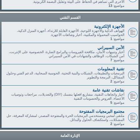
الأخرى التي تساهم في الحفاظ على البيئة وتقليل البصمة الكربونية.
مواضيع:
13
القسم التقني
الأجهزة الإلكترونية
الهواتف الذكية والأجهزة اللوحية، الأجهزة القابلة للارتداء، أجهزة المنزل الذكية،
الحواسيب المحمولة والمكتبية، أخبار وشائعات الأجهزة.
مواضيع:
1
الأمن السيبراني
أخبار وتنبيهات الأمان، مكافحة الفيروسات والبرامج الضارة، الخصوصية على الإنترنت،
أمن الشبكات، الوظائف والشهادات في الأمن السيبراني
مواضيع:
7
تقنية المعلومات
البرمجيات والتطبيقات، الشبكات والبنية التحتية، الحوسبة السحابية، الدعم الفني وحلول
المشاكل، البرمجة والتطوير
مواضيع:
2
نقاشات تقنية عامة
أخبار واتجاهات التقنية، مشاريع افعلها بنفسك (DIY) والتعديلات، مراجعات وتوصيات
الأعضاء، العروض والخصومات التقنية
مواضيع:
5
مجتمع البرمجيات المفتوحة
ملتقى لمحبي ومستخدمي البرمجيات الحرة والمفتوحة المصدر، لمشاركة المعرفة، حل
المشكلات، واستكشاف الحلول والبدائل.
مواضيع:
2
الإدارة العامة