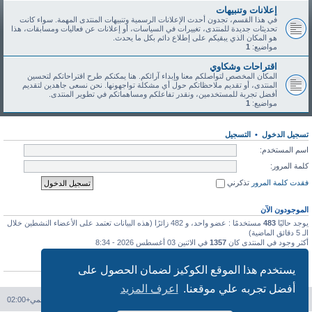
إعلانات وتنبيهات
في هذا القسم، تجدون أحدث الإعلانات الرسمية وتنبيهات المنتدى المهمة. سواء كانت
تحديثات جديدة للمنتدى، تغييرات في السياسات، أو إعلانات عن فعاليات ومسابقات، هذا
هو المكان الذي يبقيكم على إطلاع دائم بكل ما يحدث.
مواضيع:
1
اقتراحات وشكاوي
المكان المخصص لتواصلكم معنا وإبداء آرائكم. هنا يمكنكم طرح اقتراحاتكم لتحسين
المنتدى، أو تقديم ملاحظاتكم حول أي مشكلة تواجهونها. نحن نسعى جاهدين لتقديم
أفضل تجربة للمستخدمين، ونقدر تفاعلكم ومساهماتكم في تطوير المنتدى.
مواضيع:
1
تسجيل الدخول
•
التسجيل
اسم المستخدم:
كلمة المرور:
فقدت كلمة المرور
تذكرني
الموجودون الآن
يوجد حاليًا
483
مستخدمًا : عضو واحد، و 482 زائرًا (هذه البيانات تعتمد على الأعضاء النشطين خلال
الـ 5 دقائق الماضية)
أكثر وجود في المنتدى كان
1357
في الاثنين 03 أغسطس 2026 - 8:34
إحصائيات
يستخدم هذا الموقع الكوكيز لضمان الحصول على
عدد المشاركات
113
• عدد المواضيع
46
• عدد الأعضاء
91
• آخر عضو مسجل
طه طه
أفضل تجربه علي موقعنا.
اعرف المزيد
فهرس المنتدى
حذف الكوكيز
جميع الأوقات تستخدم
التوقيت العالمي+02:00