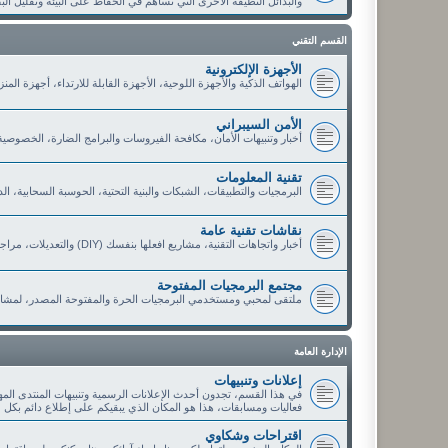
والبدائل النظيفة الأخرى التي تساهم في الحفاظ على البيئة وتقليل الب
القسم التقني
الأجهزة الإلكترونية
الهواتف الذكية والأجهزة اللوحية، الأجهزة القابلة للارتداء، أجهزة الم
الأمن السيبراني
أخبار وتنبيهات الأمان، مكافحة الفيروسات والبرامج الضارة، الخصوصي
تقنية المعلومات
البرمجيات والتطبيقات، الشبكات والبنية التحتية، الحوسبة السحابية، ا
نقاشات تقنية عامة
أخبار واتجاهات التقنية، مشاريع افعلها بنفسك (DIY) والتعديلات، مراجعات وتوصيات الأعضاء، العروض والخصومات التقنية
مجتمع البرمجيات المفتوحة
ملتقى لمحبي ومستخدمي البرمجيات الحرة والمفتوحة المصدر، لمشار
الإدارة العامة
إعلانات وتنبيهات
في هذا القسم، تجدون أحدث الإعلانات الرسمية وتنبيهات المنتدى الم
فعاليات ومسابقات، هذا هو المكان الذي يبقيكم على إطلاع دائم بكل 
اقتراحات وشكاوي