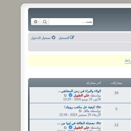
بحث
بحث متقدم
التسجيل
تسجيل الدخول
رابط
.
مشاركات
آخر مشاركة
الولاء والبراء في زمن المشاهي…
39
ش
بواسطة
علي الطويل
ا
الاثنين 15 يونيو 2026 - 12:20
ه
د
Re: كيفية حل مكعب روبيك!
5
آ
ش
بواسطة
مالك
خ
ا
الأربعاء 25 سبتمبر 2024 - 22:49
ر
ه
م
د
Re: معضلة الطاقة في ليبيا من …
23
ش
آ
ش
بواسطة
علي الطويل
ا
خ