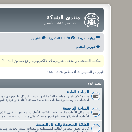
منتدى الشبكة
ساحات مفيدة لشباب أفضل
روابط سريعة
الأسئلة المتكررة
القوانين
فهرس المنتدى
يمكنك التسجيل والتفعيل عبر بريدك الالكتروني، راجع صندوق الـJunk، ولأي مشكلة يمكنك التواصل مع مدير المنتدى عبر أي من وسائل التواصل الاجتماعي
اليوم هو الخميس 06 أغسطس 2026 - 3:55
القسم العام
الساحة العامة
هنا يمكنكم طرح المواضيع المتنوعة، والحديث عن كل ما يدور في ذهنك
الاهتمامات، وسننشيء ساحات متخصصة مستقبلاً بناء على نوعية الموا
الساحة الترفيهية
هنا مكان الألعاب والمسابقات، النكت، الألغاز، والمحتوى الترفيهي الذ
الألعاب، أو شاركوا بمقاطع فيديو مضحكة وكل ما يجلب البسمة للجميع
الطاقة المتجددة والبدائل النظيفة
كل ما يتعلق بمصادر الطاقة المستدامة والتقنيات البيئية الحديثة. ومنا