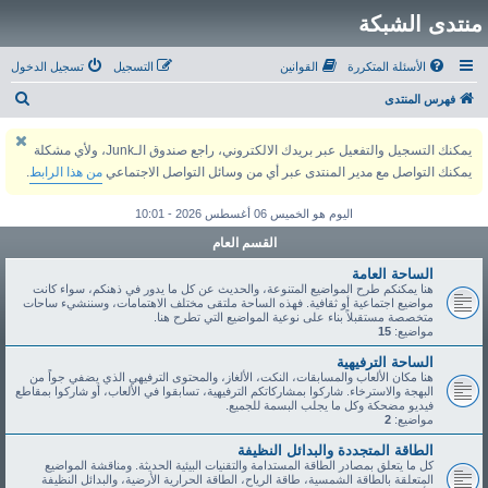
منتدى الشبكة
الأسئلة المتكررة
القوانين
التسجيل
تسجيل الدخول
ب
فهرس المنتدى
ح
يمكنك التسجيل والتفعيل عبر بريدك الالكتروني، راجع صندوق الـJunk، ولأي مشكلة
ث
يمكنك التواصل مع مدير المنتدى عبر أي من وسائل التواصل الاجتماعي
من هذا الرابط
.
اليوم هو الخميس 06 أغسطس 2026 - 10:01
القسم العام
الساحة العامة
هنا يمكنكم طرح المواضيع المتنوعة، والحديث عن كل ما يدور في ذهنكم، سواء كانت
مواضيع اجتماعية أو ثقافية. فهذه الساحة ملتقى مختلف الاهتمامات، وسننشيء ساحات
متخصصة مستقبلاً بناء على نوعية المواضيع التي تطرح هنا.
مواضيع:
15
الساحة الترفيهية
هنا مكان الألعاب والمسابقات، النكت، الألغاز، والمحتوى الترفيهي الذي يضفي جواً من
البهجة والاسترخاء. شاركوا بمشاركاتكم الترفيهية، تسابقوا في الألعاب، أو شاركوا بمقاطع
فيديو مضحكة وكل ما يجلب البسمة للجميع.
مواضيع:
2
الطاقة المتجددة والبدائل النظيفة
كل ما يتعلق بمصادر الطاقة المستدامة والتقنيات البيئية الحديثة. ومناقشة المواضيع
المتعلقة بالطاقة الشمسية، طاقة الرياح، الطاقة الحرارية الأرضية، والبدائل النظيفة