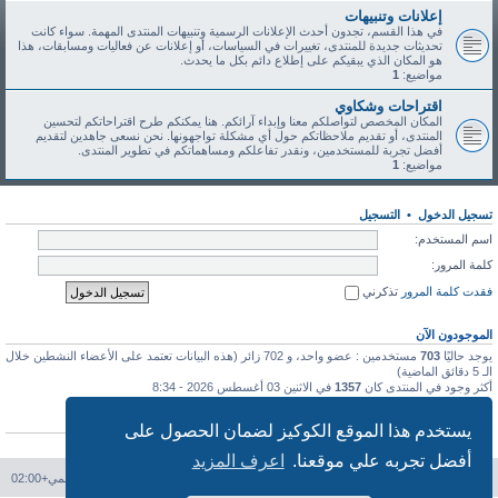
إعلانات وتنبيهات
في هذا القسم، تجدون أحدث الإعلانات الرسمية وتنبيهات المنتدى المهمة. سواء كانت
تحديثات جديدة للمنتدى، تغييرات في السياسات، أو إعلانات عن فعاليات ومسابقات، هذا
هو المكان الذي يبقيكم على إطلاع دائم بكل ما يحدث.
مواضيع:
1
اقتراحات وشكاوي
المكان المخصص لتواصلكم معنا وإبداء آرائكم. هنا يمكنكم طرح اقتراحاتكم لتحسين
المنتدى، أو تقديم ملاحظاتكم حول أي مشكلة تواجهونها. نحن نسعى جاهدين لتقديم
أفضل تجربة للمستخدمين، ونقدر تفاعلكم ومساهماتكم في تطوير المنتدى.
مواضيع:
1
تسجيل الدخول
•
التسجيل
اسم المستخدم:
كلمة المرور:
فقدت كلمة المرور
تذكرني
الموجودون الآن
يوجد حاليًا
703
مستخدمين : عضو واحد، و 702 زائر (هذه البيانات تعتمد على الأعضاء النشطين خلال
الـ 5 دقائق الماضية)
أكثر وجود في المنتدى كان
1357
في الاثنين 03 أغسطس 2026 - 8:34
إحصائيات
يستخدم هذا الموقع الكوكيز لضمان الحصول على
عدد المشاركات
113
• عدد المواضيع
46
• عدد الأعضاء
91
• آخر عضو مسجل
طه طه
أفضل تجربه علي موقعنا.
اعرف المزيد
فهرس المنتدى
حذف الكوكيز
جميع الأوقات تستخدم
التوقيت العالمي+02:00