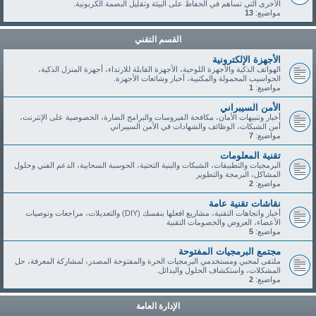
الأخرى التي تساهم في الحفاظ على البيئة وتقليل البصمة الكربونية.
مواضيع:
13
القسم التقني
الأجهزة الإلكترونية
الهواتف الذكية والأجهزة اللوحية، الأجهزة القابلة للارتداء، أجهزة المنزل الذكية،
الحواسيب المحمولة والمكتبية، أخبار وشائعات الأجهزة.
مواضيع:
1
الأمن السيبراني
أخبار وتنبيهات الأمان، مكافحة الفيروسات والبرامج الضارة، الخصوصية على الإنترنت،
أمن الشبكات، الوظائف والشهادات في الأمن السيبراني
مواضيع:
7
تقنية المعلومات
البرمجيات والتطبيقات، الشبكات والبنية التحتية، الحوسبة السحابية، الدعم الفني وحلول
المشاكل، البرمجة والتطوير
مواضيع:
2
نقاشات تقنية عامة
أخبار واتجاهات التقنية، مشاريع افعلها بنفسك (DIY) والتعديلات، مراجعات وتوصيات
الأعضاء، العروض والخصومات التقنية
مواضيع:
5
مجتمع البرمجيات المفتوحة
ملتقى لمحبي ومستخدمي البرمجيات الحرة والمفتوحة المصدر، لمشاركة المعرفة، حل
المشكلات، واستكشاف الحلول والبدائل.
مواضيع:
2
الإدارة العامة