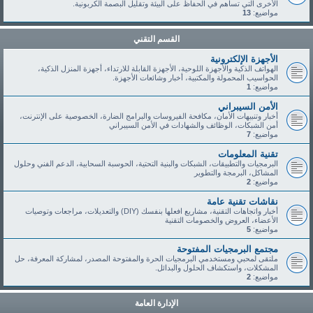
الأخرى التي تساهم في الحفاظ على البيئة وتقليل البصمة الكربونية.
مواضيع:
13
القسم التقني
الأجهزة الإلكترونية
الهواتف الذكية والأجهزة اللوحية، الأجهزة القابلة للارتداء، أجهزة المنزل الذكية،
الحواسيب المحمولة والمكتبية، أخبار وشائعات الأجهزة.
مواضيع:
1
الأمن السيبراني
أخبار وتنبيهات الأمان، مكافحة الفيروسات والبرامج الضارة، الخصوصية على الإنترنت،
أمن الشبكات، الوظائف والشهادات في الأمن السيبراني
مواضيع:
7
تقنية المعلومات
البرمجيات والتطبيقات، الشبكات والبنية التحتية، الحوسبة السحابية، الدعم الفني وحلول
المشاكل، البرمجة والتطوير
مواضيع:
2
نقاشات تقنية عامة
أخبار واتجاهات التقنية، مشاريع افعلها بنفسك (DIY) والتعديلات، مراجعات وتوصيات
الأعضاء، العروض والخصومات التقنية
مواضيع:
5
مجتمع البرمجيات المفتوحة
ملتقى لمحبي ومستخدمي البرمجيات الحرة والمفتوحة المصدر، لمشاركة المعرفة، حل
المشكلات، واستكشاف الحلول والبدائل.
مواضيع:
2
الإدارة العامة