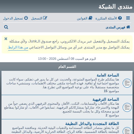
منتدى الشبكة
الأسئلة المتكررة
القوانين
التسجيل
تسجيل الدخول
ب
فهرس المنتدى
ح
يمكنك التسجيل والتفعيل عبر بريدك الالكتروني، راجع صندوق الـJunk، ولأي مشكلة
ث
يمكنك التواصل مع مدير المنتدى عبر أي من وسائل التواصل الاجتماعي
من هذا الرابط
.
اليوم هو السبت 08 أغسطس 2026 - 13:00
القسم العام
الساحة العامة
هنا يمكنكم طرح المواضيع المتنوعة، والحديث عن كل ما يدور في ذهنكم، سواء كانت
مواضيع اجتماعية أو ثقافية. فهذه الساحة ملتقى مختلف الاهتمامات، وسننشيء ساحات
متخصصة مستقبلاً بناء على نوعية المواضيع التي تطرح هنا.
مواضيع:
15
الساحة الترفيهية
هنا مكان الألعاب والمسابقات، النكت، الألغاز، والمحتوى الترفيهي الذي يضفي جواً من
البهجة والاسترخاء. شاركوا بمشاركاتكم الترفيهية، تسابقوا في الألعاب، أو شاركوا بمقاطع
فيديو مضحكة وكل ما يجلب البسمة للجميع.
مواضيع:
2
الطاقة المتجددة والبدائل النظيفة
كل ما يتعلق بمصادر الطاقة المستدامة والتقنيات البيئية الحديثة. ومناقشة المواضيع
المتعلقة بالطاقة الشمسية، طاقة الرياح، الطاقة الحرارية الأرضية، والبدائل النظيفة