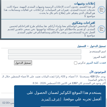
إعلانات وتنبيهات
في هذا القسم، تجدون أحدث الإعلانات الرسمية وتنبيهات المنتدى المهمة. سواء كانت
تحديثات جديدة للمنتدى، تغييرات في السياسات، أو إعلانات عن فعاليات ومسابقات، هذا
هو المكان الذي يبقيكم على إطلاع دائم بكل ما يحدث.
مواضيع:
1
اقتراحات وشكاوي
المكان المخصص لتواصلكم معنا وإبداء آرائكم. هنا يمكنكم طرح اقتراحاتكم لتحسين
المنتدى، أو تقديم ملاحظاتكم حول أي مشكلة تواجهونها. نحن نسعى جاهدين لتقديم
أفضل تجربة للمستخدمين، ونقدر تفاعلكم ومساهماتكم في تطوير المنتدى.
مواضيع:
1
تسجيل الدخول
•
التسجيل
اسم المستخدم:
كلمة المرور:
فقدت كلمة المرور
تذكرني
الموجودون الآن
يوجد حاليًا
428
مستخدمًا : لا أعضاء، و 428 زائرًا (هذه البيانات تعتمد على الأعضاء النشطين خلال الـ
5 دقائق الماضية)
أكثر وجود في المنتدى كان
1357
في الاثنين 03 أغسطس 2026 - 8:34
إحصائيات
يستخدم هذا الموقع الكوكيز لضمان الحصول على
عدد المشاركات
113
• عدد المواضيع
46
• عدد الأعضاء
91
• آخر عضو مسجل
طه طه
أفضل تجربه علي موقعنا.
اعرف المزيد
فهرس المنتدى
حذف الكوكيز
جميع الأوقات تستخدم
التوقيت العالمي+02:00