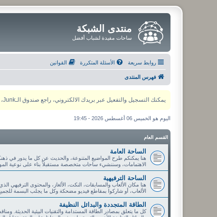
منتدى الشبكة
ساحات مفيدة لشباب أفضل
روابط سريعة
الأسئلة المتكررة
القوانين
فهرس المنتدى
يمكنك التسجيل والتفعيل عبر بريدك الالكتروني، راجع صندوق الـJunk، ولأي مشكلة يمكنك التواصل مع مدير المنتدى عبر أي من وسائل التواصل الاجتماعي
اليوم هو الخميس 06 أغسطس 2026 - 19:45
القسم العام
الساحة العامة
هنا يمكنكم طرح المواضيع المتنوعة، والحديث عن كل ما يدور في ذهنك
الاهتمامات، وسننشيء ساحات متخصصة مستقبلاً بناء على نوعية الموا
الساحة الترفيهية
هنا مكان الألعاب والمسابقات، النكت، الألغاز، والمحتوى الترفيهي الذ
الألعاب، أو شاركوا بمقاطع فيديو مضحكة وكل ما يجلب البسمة للجميع
الطاقة المتجددة والبدائل النظيفة
كل ما يتعلق بمصادر الطاقة المستدامة والتقنيات البيئية الحديثة. ومنا