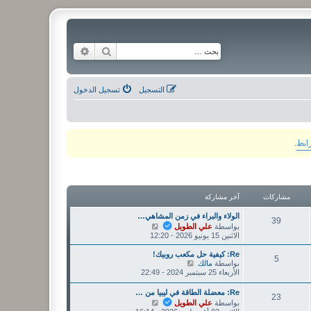
بحث
بحث متقدم
التسجيل
تسجيل الدخول
رابط
.
مشاركات
آخر مشاركة
الولاء والبراء في زمن المشاهي…
39
ش
بواسطة
علي الطويل
ا
الاثنين 15 يونيو 2026 - 12:20
ه
د
Re: كيفية حل مكعب روبيك!
5
آ
ش
بواسطة
مالك
خ
ا
الأربعاء 25 سبتمبر 2024 - 22:49
ر
ه
م
د
Re: معضلة الطاقة في ليبيا من …
23
ش
آ
ش
بواسطة
علي الطويل
ا
خ