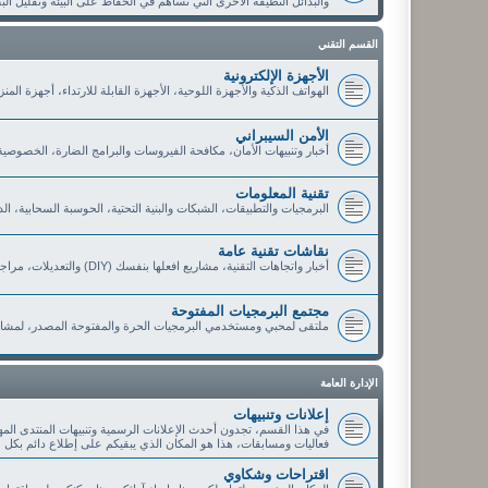
والبدائل النظيفة الأخرى التي تساهم في الحفاظ على البيئة وتقليل الب
القسم التقني
الأجهزة الإلكترونية
الهواتف الذكية والأجهزة اللوحية، الأجهزة القابلة للارتداء، أجهزة الم
الأمن السيبراني
أخبار وتنبيهات الأمان، مكافحة الفيروسات والبرامج الضارة، الخصوصي
تقنية المعلومات
البرمجيات والتطبيقات، الشبكات والبنية التحتية، الحوسبة السحابية، ا
نقاشات تقنية عامة
أخبار واتجاهات التقنية، مشاريع افعلها بنفسك (DIY) والتعديلات، مراجعات وتوصيات الأعضاء، العروض والخصومات التقنية
مجتمع البرمجيات المفتوحة
ملتقى لمحبي ومستخدمي البرمجيات الحرة والمفتوحة المصدر، لمشار
الإدارة العامة
إعلانات وتنبيهات
في هذا القسم، تجدون أحدث الإعلانات الرسمية وتنبيهات المنتدى الم
فعاليات ومسابقات، هذا هو المكان الذي يبقيكم على إطلاع دائم بكل 
اقتراحات وشكاوي