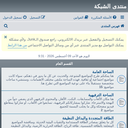
منتدى الشبكة
الأسئلة المتكررة
القوانين
التسجيل
تسجيل الدخول
ب
فهرس المنتدى
ح
يمكنك التسجيل والتفعيل عبر بريدك الالكتروني، راجع صندوق الـJunk، ولأي مشكلة
ث
يمكنك التواصل مع مدير المنتدى عبر أي من وسائل التواصل الاجتماعي
من هذا الرابط
.
اليوم هو الأحد 09 أغسطس 2026 - 9:31
القسم العام
الساحة العامة
هنا يمكنكم طرح المواضيع المتنوعة، والحديث عن كل ما يدور في ذهنكم، سواء كانت
مواضيع اجتماعية أو ثقافية. فهذه الساحة ملتقى مختلف الاهتمامات، وسننشيء ساحات
متخصصة مستقبلاً بناء على نوعية المواضيع التي تطرح هنا.
مواضيع:
15
الساحة الترفيهية
هنا مكان الألعاب والمسابقات، النكت، الألغاز، والمحتوى الترفيهي الذي يضفي جواً من
البهجة والاسترخاء. شاركوا بمشاركاتكم الترفيهية، تسابقوا في الألعاب، أو شاركوا بمقاطع
فيديو مضحكة وكل ما يجلب البسمة للجميع.
مواضيع:
2
الطاقة المتجددة والبدائل النظيفة
كل ما يتعلق بمصادر الطاقة المستدامة والتقنيات البيئية الحديثة. ومناقشة المواضيع
المتعلقة بالطاقة الشمسية، طاقة الرياح، الطاقة الحرارية الأرضية، والبدائل النظيفة