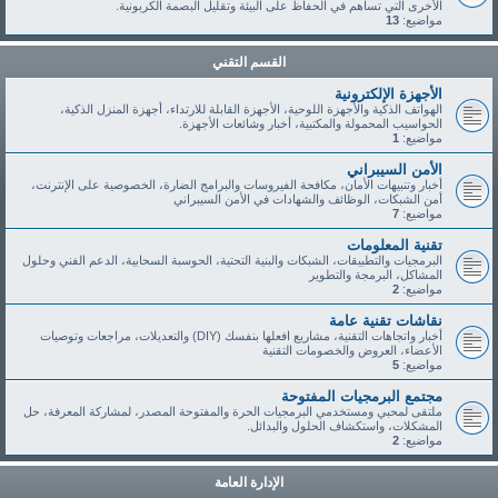
الأخرى التي تساهم في الحفاظ على البيئة وتقليل البصمة الكربونية.
مواضيع:
13
القسم التقني
الأجهزة الإلكترونية
الهواتف الذكية والأجهزة اللوحية، الأجهزة القابلة للارتداء، أجهزة المنزل الذكية،
الحواسيب المحمولة والمكتبية، أخبار وشائعات الأجهزة.
مواضيع:
1
الأمن السيبراني
أخبار وتنبيهات الأمان، مكافحة الفيروسات والبرامج الضارة، الخصوصية على الإنترنت،
أمن الشبكات، الوظائف والشهادات في الأمن السيبراني
مواضيع:
7
تقنية المعلومات
البرمجيات والتطبيقات، الشبكات والبنية التحتية، الحوسبة السحابية، الدعم الفني وحلول
المشاكل، البرمجة والتطوير
مواضيع:
2
نقاشات تقنية عامة
أخبار واتجاهات التقنية، مشاريع افعلها بنفسك (DIY) والتعديلات، مراجعات وتوصيات
الأعضاء، العروض والخصومات التقنية
مواضيع:
5
مجتمع البرمجيات المفتوحة
ملتقى لمحبي ومستخدمي البرمجيات الحرة والمفتوحة المصدر، لمشاركة المعرفة، حل
المشكلات، واستكشاف الحلول والبدائل.
مواضيع:
2
الإدارة العامة