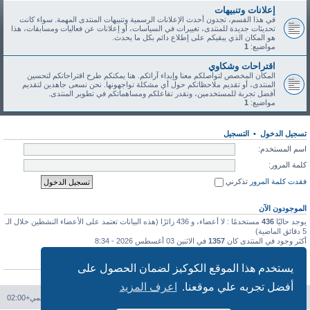
إعلانات وتنبيهات
في هذا القسم، تجدون أحدث الإعلانات الرسمية وتنبيهات المنتدى المهمة. سواء كانت
تحديثات جديدة للمنتدى، تغييرات في السياسات، أو إعلانات عن فعاليات ومسابقات، هذا
هو المكان الذي يبقيكم على إطلاع دائم بكل ما يحدث.
مواضيع:
1
اقتراحات وشكاوي
المكان المخصص لتواصلكم معنا وإبداء آرائكم. هنا يمكنكم طرح اقتراحاتكم لتحسين
المنتدى، أو تقديم ملاحظاتكم حول أي مشكلة تواجهونها. نحن نسعى جاهدين لتقديم
أفضل تجربة للمستخدمين، ونقدر تفاعلكم ومساهماتكم في تطوير المنتدى.
مواضيع:
1
تسجيل الدخول
•
التسجيل
اسم المستخدم:
كلمة المرور:
فقدت كلمة المرور
تذكرني
الموجودون الآن
يوجد حاليًا
436
مستخدمًا : لا أعضاء، و 436 زائرًا (هذه البيانات تعتمد على الأعضاء النشطين خلال الـ
5 دقائق الماضية)
أكثر وجود في المنتدى كان
1357
في الاثنين 03 أغسطس 2026 - 8:34
إحصائيات
يستخدم هذا الموقع الكوكيز لضمان الحصول على
عدد المشاركات
113
• عدد المواضيع
46
• عدد الأعضاء
91
• آخر عضو مسجل
طه طه
أفضل تجربه علي موقعنا.
اعرف المزيد
فهرس المنتدى
حذف الكوكيز
جميع الأوقات تستخدم
التوقيت العالمي+02:00