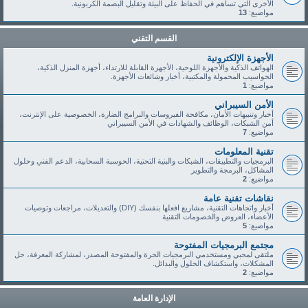
الأخرى التي تساهم في الحفاظ على البيئة وتقليل البصمة الكربونية.
مواضيع:
13
القسم التقني
الأجهزة الإلكترونية
الهواتف الذكية والأجهزة اللوحية، الأجهزة القابلة للارتداء، أجهزة المنزل الذكية،
الحواسيب المحمولة والمكتبية، أخبار وشائعات الأجهزة.
مواضيع:
1
الأمن السيبراني
أخبار وتنبيهات الأمان، مكافحة الفيروسات والبرامج الضارة، الخصوصية على الإنترنت،
أمن الشبكات، الوظائف والشهادات في الأمن السيبراني
مواضيع:
7
تقنية المعلومات
البرمجيات والتطبيقات، الشبكات والبنية التحتية، الحوسبة السحابية، الدعم الفني وحلول
المشاكل، البرمجة والتطوير
مواضيع:
2
نقاشات تقنية عامة
أخبار واتجاهات التقنية، مشاريع افعلها بنفسك (DIY) والتعديلات، مراجعات وتوصيات
الأعضاء، العروض والخصومات التقنية
مواضيع:
5
مجتمع البرمجيات المفتوحة
ملتقى لمحبي ومستخدمي البرمجيات الحرة والمفتوحة المصدر، لمشاركة المعرفة، حل
المشكلات، واستكشاف الحلول والبدائل.
مواضيع:
2
الإدارة العامة