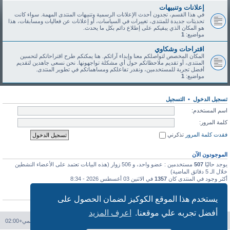
إعلانات وتنبيهات
في هذا القسم، تجدون أحدث الإعلانات الرسمية وتنبيهات المنتدى المهمة. سواء كانت
تحديثات جديدة للمنتدى، تغييرات في السياسات، أو إعلانات عن فعاليات ومسابقات، هذا
هو المكان الذي يبقيكم على إطلاع دائم بكل ما يحدث.
مواضيع:
1
اقتراحات وشكاوي
المكان المخصص لتواصلكم معنا وإبداء آرائكم. هنا يمكنكم طرح اقتراحاتكم لتحسين
المنتدى، أو تقديم ملاحظاتكم حول أي مشكلة تواجهونها. نحن نسعى جاهدين لتقديم
أفضل تجربة للمستخدمين، ونقدر تفاعلكم ومساهماتكم في تطوير المنتدى.
مواضيع:
1
تسجيل الدخول
•
التسجيل
اسم المستخدم:
كلمة المرور:
فقدت كلمة المرور
تذكرني
الموجودون الآن
يوجد حاليًا
507
مستخدمين : عضو واحد، و 506 زوار (هذه البيانات تعتمد على الأعضاء النشطين
خلال الـ 5 دقائق الماضية)
أكثر وجود في المنتدى كان
1357
في الاثنين 03 أغسطس 2026 - 8:34
إحصائيات
يستخدم هذا الموقع الكوكيز لضمان الحصول على
عدد المشاركات
113
• عدد المواضيع
46
• عدد الأعضاء
91
• آخر عضو مسجل
طه طه
أفضل تجربه علي موقعنا.
اعرف المزيد
فهرس المنتدى
حذف الكوكيز
جميع الأوقات تستخدم
التوقيت العالمي+02:00