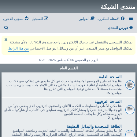
منتدى الشبكة
الأسئلة المتكررة
القوانين
التسجيل
تسجيل الدخول
ب
فهرس المنتدى
ح
يمكنك التسجيل والتفعيل عبر بريدك الالكتروني، راجع صندوق الـJunk، ولأي مشكلة
ث
يمكنك التواصل مع مدير المنتدى عبر أي من وسائل التواصل الاجتماعي
من هذا الرابط
.
اليوم هو الخميس 06 أغسطس 2026 - 4:25
القسم العام
الساحة العامة
هنا يمكنكم طرح المواضيع المتنوعة، والحديث عن كل ما يدور في ذهنكم، سواء كانت
مواضيع اجتماعية أو ثقافية. فهذه الساحة ملتقى مختلف الاهتمامات، وسننشيء ساحات
متخصصة مستقبلاً بناء على نوعية المواضيع التي تطرح هنا.
مواضيع:
15
الساحة الترفيهية
هنا مكان الألعاب والمسابقات، النكت، الألغاز، والمحتوى الترفيهي الذي يضفي جواً من
البهجة والاسترخاء. شاركوا بمشاركاتكم الترفيهية، تسابقوا في الألعاب، أو شاركوا بمقاطع
فيديو مضحكة وكل ما يجلب البسمة للجميع.
مواضيع:
2
الطاقة المتجددة والبدائل النظيفة
كل ما يتعلق بمصادر الطاقة المستدامة والتقنيات البيئية الحديثة. ومناقشة المواضيع
المتعلقة بالطاقة الشمسية، طاقة الرياح، الطاقة الحرارية الأرضية، والبدائل النظيفة