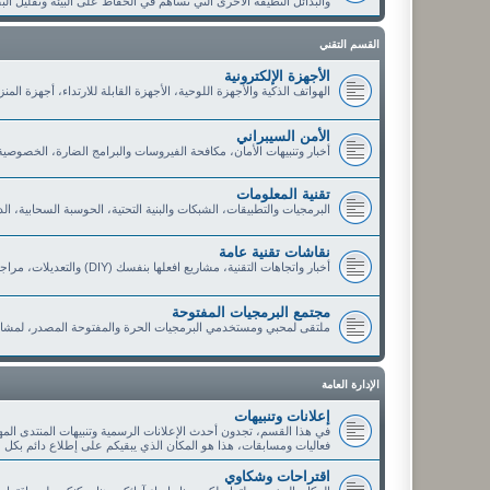
والبدائل النظيفة الأخرى التي تساهم في الحفاظ على البيئة وتقليل الب
القسم التقني
الأجهزة الإلكترونية
الهواتف الذكية والأجهزة اللوحية، الأجهزة القابلة للارتداء، أجهزة الم
الأمن السيبراني
أخبار وتنبيهات الأمان، مكافحة الفيروسات والبرامج الضارة، الخصوصي
تقنية المعلومات
البرمجيات والتطبيقات، الشبكات والبنية التحتية، الحوسبة السحابية، ا
نقاشات تقنية عامة
أخبار واتجاهات التقنية، مشاريع افعلها بنفسك (DIY) والتعديلات، مراجعات وتوصيات الأعضاء، العروض والخصومات التقنية
مجتمع البرمجيات المفتوحة
ملتقى لمحبي ومستخدمي البرمجيات الحرة والمفتوحة المصدر، لمشار
الإدارة العامة
إعلانات وتنبيهات
في هذا القسم، تجدون أحدث الإعلانات الرسمية وتنبيهات المنتدى الم
فعاليات ومسابقات، هذا هو المكان الذي يبقيكم على إطلاع دائم بكل 
اقتراحات وشكاوي