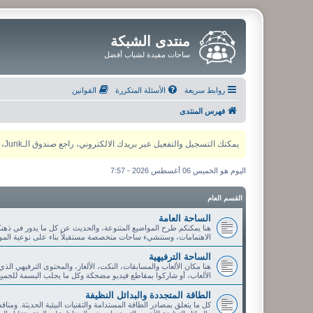
منتدى الشبكة
ساحات مفيدة لشباب أفضل
روابط سريعة
الأسئلة المتكررة
القوانين
فهرس المنتدى
يمكنك التسجيل والتفعيل عبر بريدك الالكتروني، راجع صندوق الـJunk، ولأي مشكلة يمكنك التواصل مع مدير المنتدى عبر أي من وسائل التواصل الاجتماعي
اليوم هو الخميس 06 أغسطس 2026 - 7:57
القسم العام
الساحة العامة
هنا يمكنكم طرح المواضيع المتنوعة، والحديث عن كل ما يدور في ذهنك
الاهتمامات، وسننشيء ساحات متخصصة مستقبلاً بناء على نوعية الموا
الساحة الترفيهية
هنا مكان الألعاب والمسابقات، النكت، الألغاز، والمحتوى الترفيهي الذ
الألعاب، أو شاركوا بمقاطع فيديو مضحكة وكل ما يجلب البسمة للجميع
الطاقة المتجددة والبدائل النظيفة
كل ما يتعلق بمصادر الطاقة المستدامة والتقنيات البيئية الحديثة. ومنا