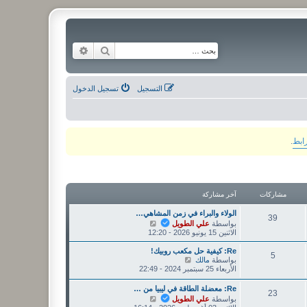
بحث
بحث متقدم
التسجيل
تسجيل الدخول
رابط
.
مشاركات
آخر مشاركة
الولاء والبراء في زمن المشاهي…
39
ش
بواسطة
علي الطويل
ا
الاثنين 15 يونيو 2026 - 12:20
ه
د
Re: كيفية حل مكعب روبيك!
5
آ
ش
بواسطة
مالك
خ
ا
الأربعاء 25 سبتمبر 2024 - 22:49
ر
ه
م
د
Re: معضلة الطاقة في ليبيا من …
23
ش
آ
ش
بواسطة
علي الطويل
ا
خ