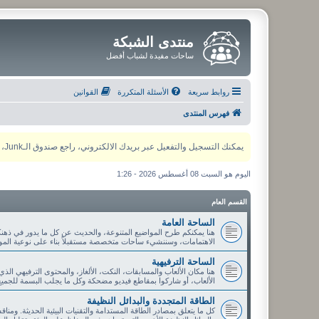
منتدى الشبكة
ساحات مفيدة لشباب أفضل
روابط سريعة
الأسئلة المتكررة
القوانين
فهرس المنتدى
يمكنك التسجيل والتفعيل عبر بريدك الالكتروني، راجع صندوق الـJunk، ولأي مشكلة يمكنك التواصل مع مدير المنتدى عبر أي من وسائل التواصل الاجتماعي
اليوم هو السبت 08 أغسطس 2026 - 1:26
القسم العام
الساحة العامة
هنا يمكنكم طرح المواضيع المتنوعة، والحديث عن كل ما يدور في ذهنك
الاهتمامات، وسننشيء ساحات متخصصة مستقبلاً بناء على نوعية الموا
الساحة الترفيهية
هنا مكان الألعاب والمسابقات، النكت، الألغاز، والمحتوى الترفيهي الذ
الألعاب، أو شاركوا بمقاطع فيديو مضحكة وكل ما يجلب البسمة للجميع
الطاقة المتجددة والبدائل النظيفة
كل ما يتعلق بمصادر الطاقة المستدامة والتقنيات البيئية الحديثة. ومنا