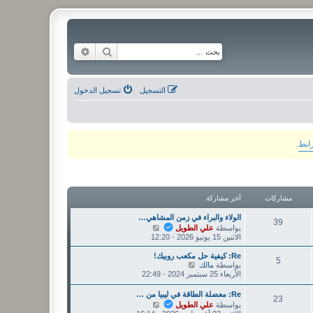
بحث
بحث متقدم
التسجيل
تسجيل الدخول
رابط
.
مشاركات
آخر مشاركة
الولاء والبراء في زمن المشاهي…
39
ش
بواسطة
علي الطويل
ا
الاثنين 15 يونيو 2026 - 12:20
ه
د
Re: كيفية حل مكعب روبيك!
5
آ
ش
بواسطة
مالك
خ
ا
الأربعاء 25 سبتمبر 2024 - 22:49
ر
ه
م
د
Re: معضلة الطاقة في ليبيا من …
23
ش
آ
ش
بواسطة
علي الطويل
ا
خ