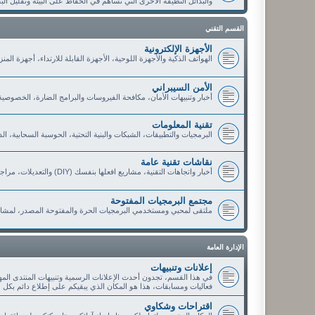
والبدائل النظيفة الأخرى التي تساهم في الحفاظ على البيئة وتقليل الب
القسم التقني
الأجهزة الإلكترونية
الهواتف الذكية والأجهزة اللوحية، الأجهزة القابلة للارتداء، أجهزة الم
الأمن السيبراني
أخبار وتنبيهات الأمان، مكافحة الفيروسات والبرامج الضارة، الخصوصي
تقنية المعلومات
البرمجيات والتطبيقات، الشبكات والبنية التحتية، الحوسبة السحابية، ا
نقاشات تقنية عامة
أخبار واتجاهات التقنية، مشاريع افعلها بنفسك (DIY) والتعديلات، مراجعات وتوصيات الأعضاء، العروض والخصومات التقنية
مجتمع البرمجيات المفتوحة
ملتقى لمحبي ومستخدمي البرمجيات الحرة والمفتوحة المصدر، لمشار
الإدارة العامة
إعلانات وتنبيهات
في هذا القسم، تجدون أحدث الإعلانات الرسمية وتنبيهات المنتدى الم
فعاليات ومسابقات، هذا هو المكان الذي يبقيكم على إطلاع دائم بكل 
اقتراحات وشكاوي