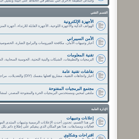
والبدائل النظيفة الأخرى التي تساهم في الحفاظ على البيئة وتقليل الب
القسم التقني
الأجهزة الإلكترونية
الهواتف الذكية والأجهزة اللوحية، الأجهزة القابلة للارتداء، أجهزة الم
الأمن السيبراني
أخبار وتنبيهات الأمان، مكافحة الفيروسات والبرامج الضارة، الخصوصي
تقنية المعلومات
البرمجيات والتطبيقات، الشبكات والبنية التحتية، الحوسبة السحابية، ا
نقاشات تقنية عامة
أخبار واتجاهات التقنية، مشاريع افعلها بنفسك (DIY) والتعديلات، مراجعات وتوصيات الأعضاء، العروض والخصومات التقنية
مجتمع البرمجيات المفتوحة
ملتقى لمحبي ومستخدمي البرمجيات الحرة والمفتوحة المصدر، لمشار
الإدارة العامة
إعلانات وتنبيهات
في هذا القسم، تجدون أحدث الإعلانات الرسمية وتنبيهات المنتدى الم
فعاليات ومسابقات، هذا هو المكان الذي يبقيكم على إطلاع دائم بكل 
اقتراحات وشكاوي