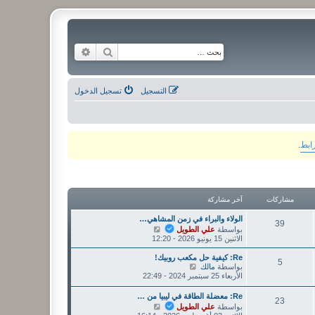
بحث
بحث متقدم
التسجيل
تسجيل الدخول
رابط
.
مشاركات
آخر مشاركة
الولاء والبراء في زمن المشاهي…
39
ش
بواسطة
علي الطويل
ا
الاثنين 15 يونيو 2026 - 12:20
ه
د
Re: كيفية حل مكعب روبيك!
5
آ
ش
بواسطة
مالك
خ
ا
الأربعاء 25 سبتمبر 2024 - 22:49
ر
ه
م
د
Re: معضلة الطاقة في ليبيا من …
23
ش
آ
ش
بواسطة
علي الطويل
ا
خ