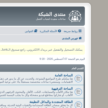
منتدى الشبكة
ساحات مفيدة لشباب أفضل
روابط سريعة
الأسئلة المتكررة
القوانين
فهرس المنتدى
يمكنك التسجيل والتفعيل عبر بريدك الالكتروني، راجع صندوق الـJunk، ولأي مشكلة يمكنك التواصل مع مدير المنتدى عبر أي من وسائل التواصل الاجتماعي
اليوم هو الجمعة 07 أغسطس 2026 - 9:18
القسم العام
الساحة العامة
هنا يمكنكم طرح المواضيع المتنوعة، والحديث عن كل ما يدور في ذهنك
الاهتمامات، وسننشيء ساحات متخصصة مستقبلاً بناء على نوعية الموا
الساحة الترفيهية
هنا مكان الألعاب والمسابقات، النكت، الألغاز، والمحتوى الترفيهي الذ
الألعاب، أو شاركوا بمقاطع فيديو مضحكة وكل ما يجلب البسمة للجميع
الطاقة المتجددة والبدائل النظيفة
كل ما يتعلق بمصادر الطاقة المستدامة والتقنيات البيئية الحديثة. ومنا