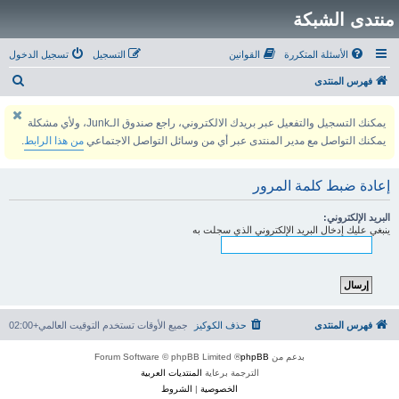
منتدى الشبكة
الأسئلة المتكررة
القوانين
التسجيل
تسجيل الدخول
ب
فهرس المنتدى
ح
يمكنك التسجيل والتفعيل عبر بريدك الالكتروني، راجع صندوق الـJunk، ولأي مشكلة
ث
يمكنك التواصل مع مدير المنتدى عبر أي من وسائل التواصل الاجتماعي
من هذا الرابط
.
إعادة ضبط كلمة المرور
البريد الإلكتروني:
ينبغي عليك إدخال البريد الإلكتروني الذي سجلت به
فهرس المنتدى
حذف الكوكيز
جميع الأوقات تستخدم
التوقيت العالمي+02:00
بدعم من
phpBB
® Forum Software © phpBB Limited
الترجمة برعاية
المنتديات العربية
الخصوصية
|
الشروط