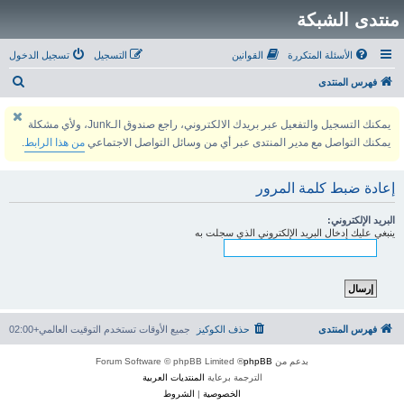
منتدى الشبكة
الأسئلة المتكررة
القوانين
التسجيل
تسجيل الدخول
ب
فهرس المنتدى
ح
يمكنك التسجيل والتفعيل عبر بريدك الالكتروني، راجع صندوق الـJunk، ولأي مشكلة
ث
يمكنك التواصل مع مدير المنتدى عبر أي من وسائل التواصل الاجتماعي
من هذا الرابط
.
إعادة ضبط كلمة المرور
البريد الإلكتروني:
ينبغي عليك إدخال البريد الإلكتروني الذي سجلت به
فهرس المنتدى
حذف الكوكيز
جميع الأوقات تستخدم
التوقيت العالمي+02:00
بدعم من
phpBB
® Forum Software © phpBB Limited
الترجمة برعاية
المنتديات العربية
الخصوصية
|
الشروط