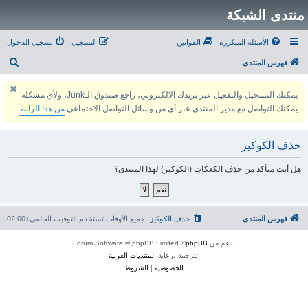
منتدى الشبكة
الأسئلة المتكررة
القوانين
التسجيل
تسجيل الدخول
ب
فهرس المنتدى
ح
يمكنك التسجيل والتفعيل عبر بريدك الالكتروني، راجع صندوق الـJunk، ولأي مشكلة
ث
يمكنك التواصل مع مدير المنتدى عبر أي من وسائل التواصل الاجتماعي
من هذا الرابط
.
حذف الكوكيز
هل أنت متأكد من حذف الكعكات (الكوكيز) لهذا المنتدى؟
فهرس المنتدى
حذف الكوكيز
جميع الأوقات تستخدم
التوقيت العالمي+02:00
بدعم من
phpBB
® Forum Software © phpBB Limited
الترجمة برعاية
المنتديات العربية
الخصوصية
|
الشروط