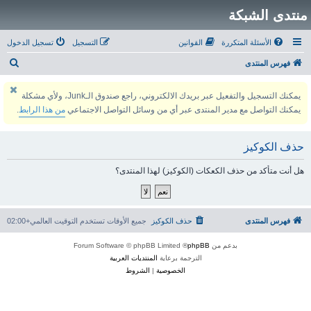
منتدى الشبكة
الأسئلة المتكررة
القوانين
التسجيل
تسجيل الدخول
ب
فهرس المنتدى
ح
يمكنك التسجيل والتفعيل عبر بريدك الالكتروني، راجع صندوق الـJunk، ولأي مشكلة
ث
يمكنك التواصل مع مدير المنتدى عبر أي من وسائل التواصل الاجتماعي
من هذا الرابط
.
حذف الكوكيز
هل أنت متأكد من حذف الكعكات (الكوكيز) لهذا المنتدى؟
فهرس المنتدى
حذف الكوكيز
جميع الأوقات تستخدم
التوقيت العالمي+02:00
بدعم من
phpBB
® Forum Software © phpBB Limited
الترجمة برعاية
المنتديات العربية
الخصوصية
|
الشروط