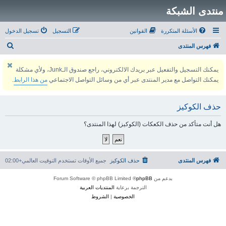
منتدى الشبكة
الأسئلة المتكررة
القوانين
التسجيل
تسجيل الدخول
ب
فهرس المنتدى
ح
يمكنك التسجيل والتفعيل عبر بريدك الالكتروني، راجع صندوق الـJunk، ولأي مشكلة
ث
يمكنك التواصل مع مدير المنتدى عبر أي من وسائل التواصل الاجتماعي
من هذا الرابط
.
حذف الكوكيز
هل أنت متأكد من حذف الكعكات (الكوكيز) لهذا المنتدى؟
فهرس المنتدى
حذف الكوكيز
جميع الأوقات تستخدم
التوقيت العالمي+02:00
بدعم من
phpBB
® Forum Software © phpBB Limited
الترجمة برعاية
المنتديات العربية
الخصوصية
|
الشروط