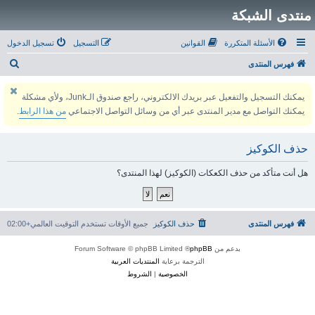
منتدى الشبكة
الأسئلة المتكررة
القوانين
التسجيل
تسجيل الدخول
ب
فهرس المنتدى
ح
يمكنك التسجيل والتفعيل عبر بريدك الالكتروني، راجع صندوق الـJunk، ولأي مشكلة
ث
يمكنك التواصل مع مدير المنتدى عبر أي من وسائل التواصل الاجتماعي
من هذا الرابط
.
حذف الكوكيز
هل أنت متأكد من حذف الكعكات (الكوكيز) لهذا المنتدى؟
فهرس المنتدى
حذف الكوكيز
جميع الأوقات تستخدم
التوقيت العالمي+02:00
بدعم من
phpBB
® Forum Software © phpBB Limited
الترجمة برعاية
المنتديات العربية
الخصوصية
|
الشروط