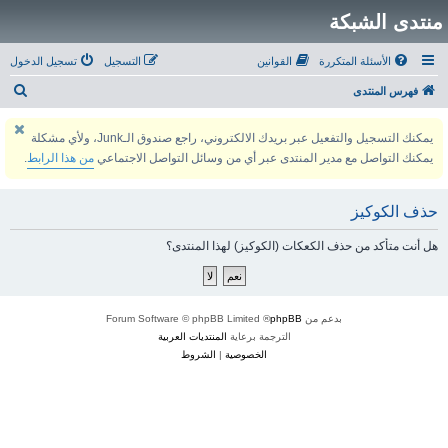
منتدى الشبكة
الأسئلة المتكررة
القوانين
التسجيل
تسجيل الدخول
ب
فهرس المنتدى
ح
يمكنك التسجيل والتفعيل عبر بريدك الالكتروني، راجع صندوق الـJunk، ولأي مشكلة
ث
يمكنك التواصل مع مدير المنتدى عبر أي من وسائل التواصل الاجتماعي
من هذا الرابط
.
حذف الكوكيز
هل أنت متأكد من حذف الكعكات (الكوكيز) لهذا المنتدى؟
بدعم من
phpBB
® Forum Software © phpBB Limited
الترجمة برعاية
المنتديات العربية
الخصوصية
|
الشروط