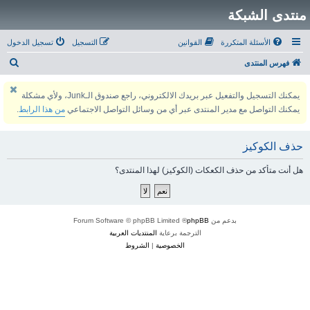
منتدى الشبكة
الأسئلة المتكررة
القوانين
التسجيل
تسجيل الدخول
ب
فهرس المنتدى
ح
يمكنك التسجيل والتفعيل عبر بريدك الالكتروني، راجع صندوق الـJunk، ولأي مشكلة
ث
يمكنك التواصل مع مدير المنتدى عبر أي من وسائل التواصل الاجتماعي
من هذا الرابط
.
حذف الكوكيز
هل أنت متأكد من حذف الكعكات (الكوكيز) لهذا المنتدى؟
بدعم من
phpBB
® Forum Software © phpBB Limited
الترجمة برعاية
المنتديات العربية
الخصوصية
|
الشروط