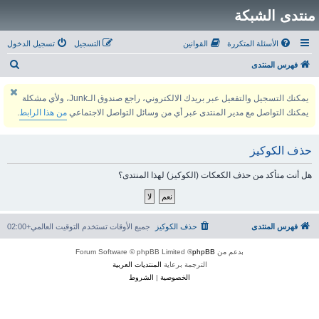
منتدى الشبكة
الأسئلة المتكررة
القوانين
التسجيل
تسجيل الدخول
ب
فهرس المنتدى
ح
يمكنك التسجيل والتفعيل عبر بريدك الالكتروني، راجع صندوق الـJunk، ولأي مشكلة
ث
يمكنك التواصل مع مدير المنتدى عبر أي من وسائل التواصل الاجتماعي
من هذا الرابط
.
حذف الكوكيز
هل أنت متأكد من حذف الكعكات (الكوكيز) لهذا المنتدى؟
فهرس المنتدى
حذف الكوكيز
جميع الأوقات تستخدم
التوقيت العالمي+02:00
بدعم من
phpBB
® Forum Software © phpBB Limited
الترجمة برعاية
المنتديات العربية
الخصوصية
|
الشروط