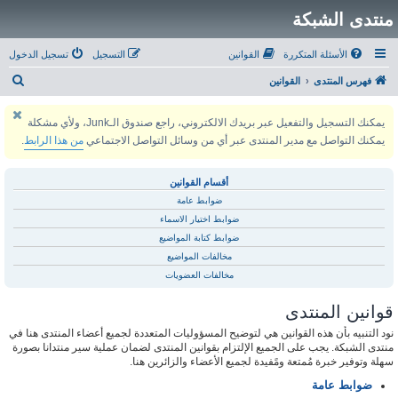
منتدى الشبكة
الأسئلة المتكررة
القوانين
التسجيل
تسجيل الدخول
ب
فهرس المنتدى
القوانين
ح
يمكنك التسجيل والتفعيل عبر بريدك الالكتروني، راجع صندوق الـJunk، ولأي مشكلة
ث
يمكنك التواصل مع مدير المنتدى عبر أي من وسائل التواصل الاجتماعي
من هذا الرابط
.
أقسام القوانين
ضوابط عامة
ضوابط اختيار الاسماء
ضوابط كتابة المواضيع
مخالفات المواضيع
مخالفات العضويات
قوانين المنتدى
نود التنبيه بأن هذه القوانين هي لتوضيح المسؤوليات المتعددة لجميع أعضاء المنتدى هنا في
منتدى الشبكة. يجب على الجميع الإلتزام بقوانين المنتدى لضمان عملية سير منتدانا بصورة
سهلة وتوفير خبرة مُمتعة ومًفيدة لجميع الأعضاء والزائرين هنا.
ضوابط عامة