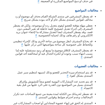
في حذف أو دمج المواضيع المكررة أو الضعيفة.
#
مخالفات المواضيع
قد يضطر المشرفين في منتدى الشبكة القيام بحذف أي موضوع أو رد
مخالف لقوانين المنتدى بشكل عام أو لأحد بنوده بشكل صريح.
#
نعطي مهلة مؤقتة للعضو ليقوم بتعديل رده أو موضوعه، ولكن قد يضطر
المشرف إلى اجراء تعديل لتصحيح كلمة خاطئة قد تغير المعنى دون
قصد، وقد يضطر المشرف ايضاً لتعديل مشاركة ما لإخفاء عنوان بريد
الالكتروني أو رقم هاتف وذلك لحماية الخصوصية.
#
قد يحتاج المشرف لنقل موضوع من ساحة لأخرى وذلك كإجراء تنظيمي
وللحفاظ على خصوصية كل ساحة بمواضيعها التي تركز عليها.
#
قد يضطر المشرف لإغلاق موضوع ما ومنع أي ردود مستقبلية عليه إما
بسبب انتهاء سبب وجوده أو لكثرة الجدال فيه أو لمخالفته أحد قوانين
المنتدى.
#
مخالفات العضويات
قد يتم استخدام ميزة التحذير للعضو وذلك لتنبيهه لتنظيم سير عمل
المنتدى بشكل كفوء.
#
قد يتم تحديد عدد المشاركات اليومية لعضو منعاً للتشويش وإغراق
المنتدى بسيل من المواضيع دون القدرة على الرد عليها من قبل بقية
الاعضاء.
#
قد نضطر لحرمانك من الكتابة لمدة معينة من جميع الساحات عند تكرار
المخالفات وعدم احترام ضوابط وقوانين المنتدى.
#
المنتدى له الحق في إنهاء عضوية المجادلين أو اصحاب المشاركات غير