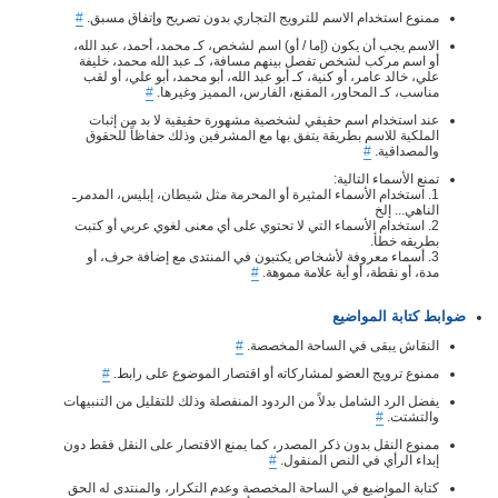
ممنوع استخدام الاسم للترويج التجاري بدون تصريح وإتفاق مسبق.
#
الاسم يجب أن يكون (إما / أو) اسم لشخص، كـ محمد، أحمد، عبد الله،
أو اسم مركب لشخص تفصل بينهم مسافة، كـ عبد الله محمد، خليفة
علي، خالد عامر، أو كنية، كـ أبو عبد الله، أبو محمد، أبو علي، أو لقب
مناسب، كـ المحاور، المقنع، الفارس، المميز وغيرها.
#
عند استخدام اسم حقيقي لشخصية مشهورة حقيقية لا بد من إثبات
الملكية للاسم بطريقة يتفق بها مع المشرفين وذلك حفاظاً للحقوق
والمصداقية.
#
تمنع الأسماء التالية:
1. استخدام الأسماء المثيرة أو المحرمة مثل شيطان، إبليس، المدمرـ
الناهي... إلخ
2. استخدام الأسماء التي لا تحتوي على أي معنى لغوي عربي أو كتبت
بطريقه خطأ.
3. أسماء معروفة لأشخاص يكتبون في المنتدى مع إضافة حرف، أو
مدة، أو نقطة، أو أية علامة مموهة.
#
ضوابط كتابة المواضيع
النقاش يبقى في الساحة المخصصة.
#
ممنوع ترويج العضو لمشاركاته أو اقتصار الموضوع على رابط.
#
يفضل الرد الشامل بدلاً من الردود المنفصلة وذلك للتقليل من التنبيهات
والتشتت.
#
ممنوع النقل بدون ذكر المصدر، كما يمنع الاقتصار على النقل فقط دون
إبداء الرأي في النص المنقول.
#
كتابة المواضيع في الساحة المخصصة وعدم التكرار، والمنتدى له الحق