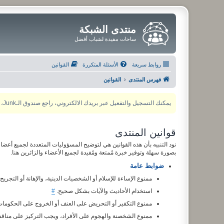
منتدى الشبكة
ساحات مفيدة لشباب أفضل
روابط سريعة
الأسئلة المتكررة
القوانين
فهرس المنتدى
القوانين
يمكنك التسجيل والتفعيل عبر بريدك الالكتروني، راجع صندوق الـJunk، ولأي مشكلة يمكنك التواصل مع مدير المنتدى عبر أي من وسائل التواصل الاجتماعي
قوانين المنتدى
نود التنبيه بأن هذه القوانين هي لتوضيح المسؤوليات المتعددة لجميع أعضاء
بصورة سهلة وتوفير خبرة مُمتعة ومًفيدة لجميع الأعضاء والزائرين هنا.
ضوابط عامة
ممنوع الإساءة للإسلام أو الشخصيات الدينية، والإهانة أو التجريح
استخدام الأحاديث والآيات بشكل صحيح.
#
ممنوع التكفير أو التحريض على العنف أو الخروج على الحكوما
ممنوع الشخصنة والهجوم على الأفراد، ويجب التركيز على مناقش