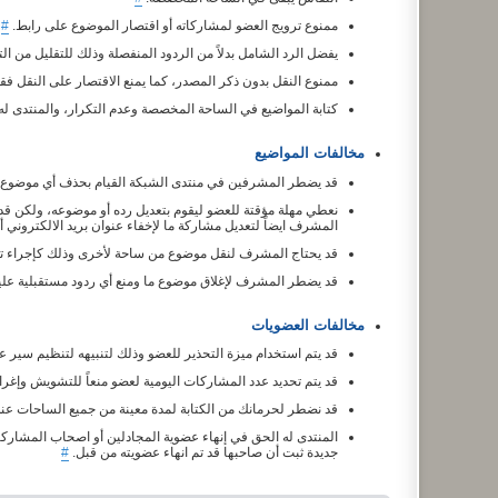
ممنوع ترويج العضو لمشاركاته أو اقتصار الموضوع على رابط.
#
يفضل الرد الشامل بدلاً من الردود المنفصلة وذلك للتقليل من ال
ممنوع النقل بدون ذكر المصدر، كما يمنع الاقتصار على النقل فق
كتابة المواضيع في الساحة المخصصة وعدم التكرار، والمنتدى له
مخالفات المواضيع
قد يضطر المشرفين في منتدى الشبكة القيام بحذف أي موضوع أو
نعطي مهلة مؤقتة للعضو ليقوم بتعديل رده أو موضوعه، ولكن ق
المشرف ايضاً لتعديل مشاركة ما لإخفاء عنوان بريد الالكتروني
قد يحتاج المشرف لنقل موضوع من ساحة لأخرى وذلك كإجراء ت
قد يضطر المشرف لإغلاق موضوع ما ومنع أي ردود مستقبلية عليه إ
مخالفات العضويات
قد يتم استخدام ميزة التحذير للعضو وذلك لتنبيهه لتنظيم سير
قد يتم تحديد عدد المشاركات اليومية لعضو منعاً للتشويش وإغرا
قد نضطر لحرمانك من الكتابة لمدة معينة من جميع الساحات عند
المنتدى له الحق في إنهاء عضوية المجادلين أو اصحاب المشارك
جديدة ثبت أن صاحبها قد تم انهاء عضويته من قبل.
#