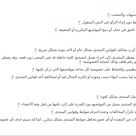
تنبيهات والتشتت.
#
ط دون إبداء الرأي في النص المنقول.
#
 الحق في حذف أو دمج المواضيع المكررة أو الضعيفة.
#
 رد مخالف لقوانين المنتدى بشكل عام أو لأحد بنوده بشكل صريح.
#
د يضطر المشرف إلى اجراء تعديل لتصحيح كلمة خاطئة قد تغير المعنى دون قصد، وقد يضطر
 أو رقم هاتف وذلك لحماية الخصوصية.
#
نظيمي وللحفاظ على خصوصية كل ساحة بمواضيعها التي تركز عليها.
#
ما بسبب انتهاء سبب وجوده أو لكثرة الجدال فيه أو لمخالفته أحد قوانين المنتدى.
#
 عمل المنتدى بشكل كفوء.
#
ق المنتدى بسيل من المواضيع دون القدرة على الرد عليها من قبل بقية الاعضاء.
#
 تكرار المخالفات وعدم احترام ضوابط وقوانين المنتدى.
#
ات غير المفيدة أو أي عضو يتجاهل ضوابط المنتدى بشكل متكرر، كما إنه سيتم حذف أي عضوية