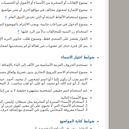
ممنوع الإهانات أو السخرية من الأسماء أو الأصول أو الجنسيات.
ممنوع الإشارة لمحتوى مخالف في مواقع أخرى أو نشر مواضيع 
ممنوع استخدام الألفاظ البذيئة أو التي تخدش الذوق العام.
#
ممنوع الدخول في صراعات جانبية، ويجب الالتزام بالموضوع ال
استخدام زر التنبيه للمخالفات بدلاً من الرد عليها.
#
الحوار يقتصر على المنتدى فقط، وممنوع طلب عناوين البريد الإ
يتم كل فترة حذف اي عضويات غير فعالة أو لم يستخدمها اصحاب
ضوابط اختيار الاسماء
تستخدم الحروف العربية الأساسية من الألف إلى الياء بالإضافة 
ممنوع استخدام الاسم للترويج التجاري بدون تصريح وإتفاق مسب
الاسم يجب أن يكون (إما / أو) اسم لشخص، كـ محمد، أحمد، عبد 
كنية، كـ أبو عبد الله، أبو محمد، أبو علي، أو لقب مناسب، كـ الم
عند استخدام اسم حقيقي لشخصية مشهورة حقيقية لا بد من إثبات
تمنع الأسماء التالية:
1. استخدام الأسماء المثيرة أو المحرمة مثل شيطان، إبليس، المدمرـ الناهي... إلخ
2. استخدام الأسماء التي لا تحتوي على أي معنى لغوي عربي أو كتبت بطريقه خطأ.
3. أسماء معروفة لأشخاص يكتبون في المنتدى مع إضافة حرف، أو مدة، أو نقطة، أو أية علامة مموهة.
ضوابط كتابة المواضيع
النقاش يبقى في الساحة المخصصة.
#