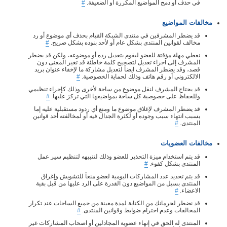
في حذف أو دمج المواضيع المكررة أو الضعيفة.
#
مخالفات المواضيع
قد يضطر المشرفين في منتدى الشبكة القيام بحذف أي موضوع أو رد
مخالف لقوانين المنتدى بشكل عام أو لأحد بنوده بشكل صريح.
#
نعطي مهلة مؤقتة للعضو ليقوم بتعديل رده أو موضوعه، ولكن قد يضطر
المشرف إلى اجراء تعديل لتصحيح كلمة خاطئة قد تغير المعنى دون
قصد، وقد يضطر المشرف ايضاً لتعديل مشاركة ما لإخفاء عنوان بريد
الالكتروني أو رقم هاتف وذلك لحماية الخصوصية.
#
قد يحتاج المشرف لنقل موضوع من ساحة لأخرى وذلك كإجراء تنظيمي
وللحفاظ على خصوصية كل ساحة بمواضيعها التي تركز عليها.
#
قد يضطر المشرف لإغلاق موضوع ما ومنع أي ردود مستقبلية عليه إما
بسبب انتهاء سبب وجوده أو لكثرة الجدال فيه أو لمخالفته أحد قوانين
المنتدى.
#
مخالفات العضويات
قد يتم استخدام ميزة التحذير للعضو وذلك لتنبيهه لتنظيم سير عمل
المنتدى بشكل كفوء.
#
قد يتم تحديد عدد المشاركات اليومية لعضو منعاً للتشويش وإغراق
المنتدى بسيل من المواضيع دون القدرة على الرد عليها من قبل بقية
الاعضاء.
#
قد نضطر لحرمانك من الكتابة لمدة معينة من جميع الساحات عند تكرار
المخالفات وعدم احترام ضوابط وقوانين المنتدى.
#
المنتدى له الحق في إنهاء عضوية المجادلين أو اصحاب المشاركات غير