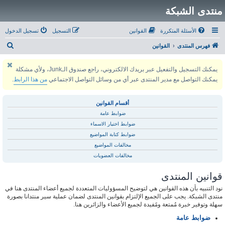
منتدى الشبكة
الأسئلة المتكررة
القوانين
التسجيل
تسجيل الدخول
ب
فهرس المنتدى
القوانين
ح
يمكنك التسجيل والتفعيل عبر بريدك الالكتروني، راجع صندوق الـJunk، ولأي مشكلة
ث
يمكنك التواصل مع مدير المنتدى عبر أي من وسائل التواصل الاجتماعي
من هذا الرابط
.
أقسام القوانين
ضوابط عامة
ضوابط اختيار الاسماء
ضوابط كتابة المواضيع
مخالفات المواضيع
مخالفات العضويات
قوانين المنتدى
نود التنبيه بأن هذه القوانين هي لتوضيح المسؤوليات المتعددة لجميع أعضاء المنتدى هنا في
منتدى الشبكة. يجب على الجميع الإلتزام بقوانين المنتدى لضمان عملية سير منتدانا بصورة
سهلة وتوفير خبرة مُمتعة ومًفيدة لجميع الأعضاء والزائرين هنا.
ضوابط عامة