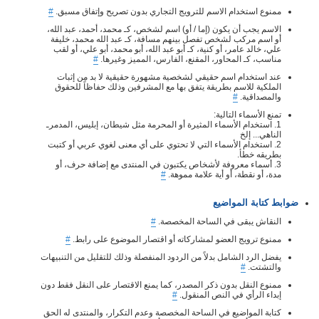
ممنوع استخدام الاسم للترويج التجاري بدون تصريح وإتفاق مسبق.
#
الاسم يجب أن يكون (إما / أو) اسم لشخص، كـ محمد، أحمد، عبد الله،
أو اسم مركب لشخص تفصل بينهم مسافة، كـ عبد الله محمد، خليفة
علي، خالد عامر، أو كنية، كـ أبو عبد الله، أبو محمد، أبو علي، أو لقب
مناسب، كـ المحاور، المقنع، الفارس، المميز وغيرها.
#
عند استخدام اسم حقيقي لشخصية مشهورة حقيقية لا بد من إثبات
الملكية للاسم بطريقة يتفق بها مع المشرفين وذلك حفاظاً للحقوق
والمصداقية.
#
تمنع الأسماء التالية:
1. استخدام الأسماء المثيرة أو المحرمة مثل شيطان، إبليس، المدمرـ
الناهي... إلخ
2. استخدام الأسماء التي لا تحتوي على أي معنى لغوي عربي أو كتبت
بطريقه خطأ.
3. أسماء معروفة لأشخاص يكتبون في المنتدى مع إضافة حرف، أو
مدة، أو نقطة، أو أية علامة مموهة.
#
ضوابط كتابة المواضيع
النقاش يبقى في الساحة المخصصة.
#
ممنوع ترويج العضو لمشاركاته أو اقتصار الموضوع على رابط.
#
يفضل الرد الشامل بدلاً من الردود المنفصلة وذلك للتقليل من التنبيهات
والتشتت.
#
ممنوع النقل بدون ذكر المصدر، كما يمنع الاقتصار على النقل فقط دون
إبداء الرأي في النص المنقول.
#
كتابة المواضيع في الساحة المخصصة وعدم التكرار، والمنتدى له الحق