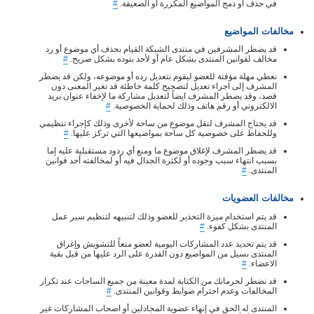
في حذف أو دمج المواضيع المكررة أو الضعيفة.
#
مخالفات المواضيع
قد يضطر المشرفين في منتدى الشبكة القيام بحذف أي موضوع أو رد
مخالف لقوانين المنتدى بشكل عام أو لأحد بنوده بشكل صريح.
#
نعطي مهلة مؤقتة للعضو ليقوم بتعديل رده أو موضوعه، ولكن قد يضطر
المشرف إلى اجراء تعديل لتصحيح كلمة خاطئة قد تغير المعنى دون
قصد، وقد يضطر المشرف ايضاً لتعديل مشاركة ما لإخفاء عنوان بريد
الالكتروني أو رقم هاتف وذلك لحماية الخصوصية.
#
قد يحتاج المشرف لنقل موضوع من ساحة لأخرى وذلك كإجراء تنظيمي
وللحفاظ على خصوصية كل ساحة بمواضيعها التي تركز عليها.
#
قد يضطر المشرف لإغلاق موضوع ما ومنع أي ردود مستقبلية عليه إما
بسبب انتهاء سبب وجوده أو لكثرة الجدال فيه أو لمخالفته أحد قوانين
المنتدى.
#
مخالفات العضويات
قد يتم استخدام ميزة التحذير للعضو وذلك لتنبيهه لتنظيم سير عمل
المنتدى بشكل كفوء.
#
قد يتم تحديد عدد المشاركات اليومية لعضو منعاً للتشويش وإغراق
المنتدى بسيل من المواضيع دون القدرة على الرد عليها من قبل بقية
الاعضاء.
#
قد نضطر لحرمانك من الكتابة لمدة معينة من جميع الساحات عند تكرار
المخالفات وعدم احترام ضوابط وقوانين المنتدى.
#
المنتدى له الحق في إنهاء عضوية المجادلين أو اصحاب المشاركات غير