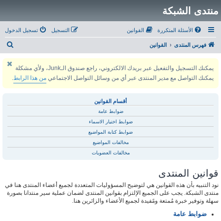
منتدى الشبكة
الأسئلة المتكررة
القوانين
التسجيل
تسجيل الدخول
ب
فهرس المنتدى
القوانين
ح
يمكنك التسجيل والتفعيل عبر بريدك الالكتروني، راجع صندوق الـJunk، ولأي مشكلة
ث
يمكنك التواصل مع مدير المنتدى عبر أي من وسائل التواصل الاجتماعي
من هذا الرابط
.
أقسام القوانين
ضوابط عامة
ضوابط اختيار الاسماء
ضوابط كتابة المواضيع
مخالفات المواضيع
مخالفات العضويات
قوانين المنتدى
نود التنبيه بأن هذه القوانين هي لتوضيح المسؤوليات المتعددة لجميع أعضاء المنتدى هنا في
منتدى الشبكة. يجب على الجميع الإلتزام بقوانين المنتدى لضمان عملية سير منتدانا بصورة
سهلة وتوفير خبرة مُمتعة ومًفيدة لجميع الأعضاء والزائرين هنا.
ضوابط عامة