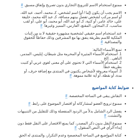
ممنوع استخدام الاسم للترويج التجاري بدون تصريح وإتفاق مسبق.
#
الاسم يجب أن يكون (إما / أو) اسم لشخص، كـ محمد، أحمد، عبد الله،
أو اسم مركب لشخص تفصل بينهم مسافة، كـ عبد الله محمد، خليفة
علي، خالد عامر، أو كنية، كـ أبو عبد الله، أبو محمد، أبو علي، أو لقب
مناسب، كـ المحاور، المقنع، الفارس، المميز وغيرها.
#
عند استخدام اسم حقيقي لشخصية مشهورة حقيقية لا بد من إثبات
الملكية للاسم بطريقة يتفق بها مع المشرفين وذلك حفاظاً للحقوق
والمصداقية.
#
تمنع الأسماء التالية:
1. استخدام الأسماء المثيرة أو المحرمة مثل شيطان، إبليس، المدمرـ
الناهي... إلخ
2. استخدام الأسماء التي لا تحتوي على أي معنى لغوي عربي أو كتبت
بطريقه خطأ.
3. أسماء معروفة لأشخاص يكتبون في المنتدى مع إضافة حرف، أو
مدة، أو نقطة، أو أية علامة مموهة.
#
ضوابط كتابة المواضيع
النقاش يبقى في الساحة المخصصة.
#
ممنوع ترويج العضو لمشاركاته أو اقتصار الموضوع على رابط.
#
يفضل الرد الشامل بدلاً من الردود المنفصلة وذلك للتقليل من التنبيهات
والتشتت.
#
ممنوع النقل بدون ذكر المصدر، كما يمنع الاقتصار على النقل فقط دون
إبداء الرأي في النص المنقول.
#
كتابة المواضيع في الساحة المخصصة وعدم التكرار، والمنتدى له الحق