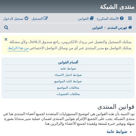
منتدى الشبكة
الأسئلة المتكررة
القوانين
التسجيل
تسجيل الدخول
ب
فهرس المنتدى
القوانين
ح
يمكنك التسجيل والتفعيل عبر بريدك الالكتروني، راجع صندوق الـJunk، ولأي مشكلة
ث
يمكنك التواصل مع مدير المنتدى عبر أي من وسائل التواصل الاجتماعي
من هذا الرابط
.
أقسام القوانين
ضوابط عامة
ضوابط اختيار الاسماء
ضوابط كتابة المواضيع
مخالفات المواضيع
مخالفات العضويات
قوانين المنتدى
نود التنبيه بأن هذه القوانين هي لتوضيح المسؤوليات المتعددة لجميع أعضاء المنتدى هنا في
منتدى الشبكة. يجب على الجميع الإلتزام بقوانين المنتدى لضمان عملية سير منتدانا بصورة
سهلة وتوفير خبرة مُمتعة ومًفيدة لجميع الأعضاء والزائرين هنا.
ضوابط عامة