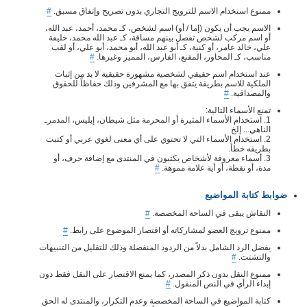
ممنوع استخدام الاسم للترويج التجاري بدون تصريح وإتفاق مسبق.
#
الاسم يجب أن يكون (إما / أو) اسم لشخص، كـ محمد، أحمد، عبد الله،
أو اسم مركب لشخص تفصل بينهم مسافة، كـ عبد الله محمد، خليفة
علي، خالد عامر، أو كنية، كـ أبو عبد الله، أبو محمد، أبو علي، أو لقب
مناسب، كـ المحاور، المقنع، الفارس، المميز وغيرها.
#
عند استخدام اسم حقيقي لشخصية مشهورة حقيقية لا بد من إثبات
الملكية للاسم بطريقة يتفق بها مع المشرفين وذلك حفاظاً للحقوق
والمصداقية.
#
تمنع الأسماء التالية:
1. استخدام الأسماء المثيرة أو المحرمة مثل شيطان، إبليس، المدمرـ
الناهي... إلخ
2. استخدام الأسماء التي لا تحتوي على أي معنى لغوي عربي أو كتبت
بطريقه خطأ.
3. أسماء معروفة لأشخاص يكتبون في المنتدى مع إضافة حرف، أو
مدة، أو نقطة، أو أية علامة مموهة.
#
ضوابط كتابة المواضيع
النقاش يبقى في الساحة المخصصة.
#
ممنوع ترويج العضو لمشاركاته أو اقتصار الموضوع على رابط.
#
يفضل الرد الشامل بدلاً من الردود المنفصلة وذلك للتقليل من التنبيهات
والتشتت.
#
ممنوع النقل بدون ذكر المصدر، كما يمنع الاقتصار على النقل فقط دون
إبداء الرأي في النص المنقول.
#
كتابة المواضيع في الساحة المخصصة وعدم التكرار، والمنتدى له الحق