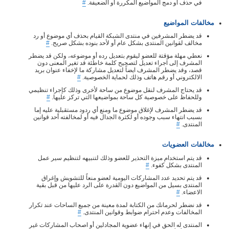
في حذف أو دمج المواضيع المكررة أو الضعيفة.
#
مخالفات المواضيع
قد يضطر المشرفين في منتدى الشبكة القيام بحذف أي موضوع أو رد
مخالف لقوانين المنتدى بشكل عام أو لأحد بنوده بشكل صريح.
#
نعطي مهلة مؤقتة للعضو ليقوم بتعديل رده أو موضوعه، ولكن قد يضطر
المشرف إلى اجراء تعديل لتصحيح كلمة خاطئة قد تغير المعنى دون
قصد، وقد يضطر المشرف ايضاً لتعديل مشاركة ما لإخفاء عنوان بريد
الالكتروني أو رقم هاتف وذلك لحماية الخصوصية.
#
قد يحتاج المشرف لنقل موضوع من ساحة لأخرى وذلك كإجراء تنظيمي
وللحفاظ على خصوصية كل ساحة بمواضيعها التي تركز عليها.
#
قد يضطر المشرف لإغلاق موضوع ما ومنع أي ردود مستقبلية عليه إما
بسبب انتهاء سبب وجوده أو لكثرة الجدال فيه أو لمخالفته أحد قوانين
المنتدى.
#
مخالفات العضويات
قد يتم استخدام ميزة التحذير للعضو وذلك لتنبيهه لتنظيم سير عمل
المنتدى بشكل كفوء.
#
قد يتم تحديد عدد المشاركات اليومية لعضو منعاً للتشويش وإغراق
المنتدى بسيل من المواضيع دون القدرة على الرد عليها من قبل بقية
الاعضاء.
#
قد نضطر لحرمانك من الكتابة لمدة معينة من جميع الساحات عند تكرار
المخالفات وعدم احترام ضوابط وقوانين المنتدى.
#
المنتدى له الحق في إنهاء عضوية المجادلين أو اصحاب المشاركات غير