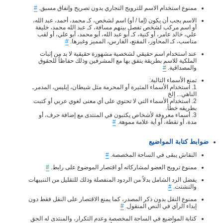
ممنوع استخدام الاسم للترويج التجاري بدون تصريح وإتفاق مسبق.
#
الاسم يجب أن يكون (إما / أو) اسم لشخص، كـ محمد، أحمد، عبد الله،
أو اسم مركب لشخص تفصل بينهم مسافة، كـ عبد الله محمد، خليفة
علي، خالد عامر، أو كنية، كـ أبو عبد الله، أبو محمد، أبو علي، أو لقب
مناسب، كـ المحاور، المقنع، الفارس، المميز وغيرها.
#
عند استخدام اسم حقيقي لشخصية مشهورة حقيقية لا بد من إثبات
الملكية للاسم بطريقة يتفق بها مع المشرفين وذلك حفاظاً للحقوق
والمصداقية.
#
تمنع الأسماء التالية:
1. استخدام الأسماء المثيرة أو المحرمة مثل شيطان، إبليس، المدمرـ
الناهي... إلخ
2. استخدام الأسماء التي لا تحتوي على أي معنى لغوي عربي أو كتبت
بطريقه خطأ.
3. أسماء معروفة لأشخاص يكتبون في المنتدى مع إضافة حرف، أو
مدة، أو نقطة، أو أية علامة مموهة.
#
ضوابط كتابة المواضيع
النقاش يبقى في الساحة المخصصة.
#
ممنوع ترويج العضو لمشاركاته أو اقتصار الموضوع على رابط.
#
يفضل الرد الشامل بدلاً من الردود المنفصلة وذلك للتقليل من التنبيهات
والتشتت.
#
ممنوع النقل بدون ذكر المصدر، كما يمنع الاقتصار على النقل فقط دون
إبداء الرأي في النص المنقول.
#
كتابة المواضيع في الساحة المخصصة وعدم التكرار، والمنتدى له الحق