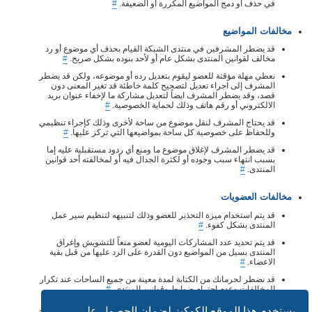
في حذف أو دمج المواضيع المكررة أو الضعيفة.
#
مخالفات المواضيع
قد يضطر المشرفين في منتدى الشبكة القيام بحذف أي موضوع أو رد
مخالف لقوانين المنتدى بشكل عام أو لأحد بنوده بشكل صريح.
#
نعطي مهلة مؤقتة للعضو ليقوم بتعديل رده أو موضوعه، ولكن قد يضطر
المشرف إلى اجراء تعديل لتصحيح كلمة خاطئة قد تغير المعنى دون
قصد، وقد يضطر المشرف ايضاً لتعديل مشاركة ما لإخفاء عنوان بريد
الالكتروني أو رقم هاتف وذلك لحماية الخصوصية.
#
قد يحتاج المشرف لنقل موضوع من ساحة لأخرى وذلك كإجراء تنظيمي
وللحفاظ على خصوصية كل ساحة بمواضيعها التي تركز عليها.
#
قد يضطر المشرف لإغلاق موضوع ما ومنع أي ردود مستقبلية عليه إما
بسبب انتهاء سبب وجوده أو لكثرة الجدال فيه أو لمخالفته أحد قوانين
المنتدى.
#
مخالفات العضويات
قد يتم استخدام ميزة التحذير للعضو وذلك لتنبيهه لتنظيم سير عمل
المنتدى بشكل كفوء.
#
قد يتم تحديد عدد المشاركات اليومية لعضو منعاً للتشويش وإغراق
المنتدى بسيل من المواضيع دون القدرة على الرد عليها من قبل بقية
الاعضاء.
#
قد نضطر لحرمانك من الكتابة لمدة معينة من جميع الساحات عند تكرار
المخالفات وعدم احترام ضوابط وقوانين المنتدى.
#
المنتدى له الحق في إنهاء عضوية المجادلين أو اصحاب المشاركات غير
يستخدم هذا الموقع الكوكيز لضمان الحصول على