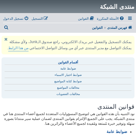
منتدى الشبكة
الأسئلة المتكررة
القوانين
التسجيل
تسجيل الدخول
ب
فهرس المنتدى
القوانين
ح
يمكنك التسجيل والتفعيل عبر بريدك الالكتروني، راجع صندوق الـJunk، ولأي مشكلة
ث
يمكنك التواصل مع مدير المنتدى عبر أي من وسائل التواصل الاجتماعي
من هذا الرابط
.
أقسام القوانين
ضوابط عامة
ضوابط اختيار الاسماء
ضوابط كتابة المواضيع
مخالفات المواضيع
مخالفات العضويات
قوانين المنتدى
نود التنبيه بأن هذه القوانين هي لتوضيح المسؤوليات المتعددة لجميع أعضاء المنتدى هنا في
منتدى الشبكة. يجب على الجميع الإلتزام بقوانين المنتدى لضمان عملية سير منتدانا بصورة
سهلة وتوفير خبرة مُمتعة ومًفيدة لجميع الأعضاء والزائرين هنا.
ضوابط عامة