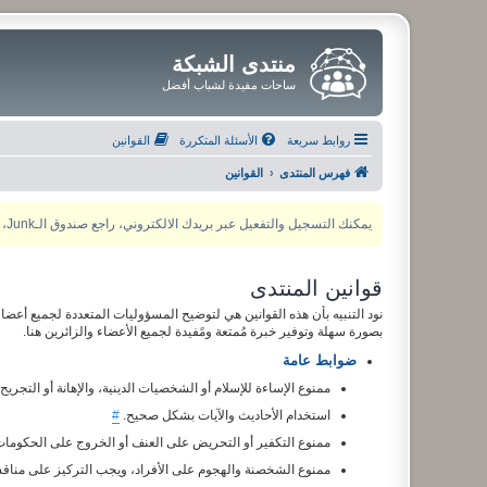
منتدى الشبكة
ساحات مفيدة لشباب أفضل
روابط سريعة
الأسئلة المتكررة
القوانين
فهرس المنتدى
القوانين
يمكنك التسجيل والتفعيل عبر بريدك الالكتروني، راجع صندوق الـJunk، ولأي مشكلة يمكنك التواصل مع مدير المنتدى عبر أي من وسائل التواصل الاجتماعي
قوانين المنتدى
نود التنبيه بأن هذه القوانين هي لتوضيح المسؤوليات المتعددة لجميع أعضاء
بصورة سهلة وتوفير خبرة مُمتعة ومًفيدة لجميع الأعضاء والزائرين هنا.
ضوابط عامة
ممنوع الإساءة للإسلام أو الشخصيات الدينية، والإهانة أو التجريح
استخدام الأحاديث والآيات بشكل صحيح.
#
ممنوع التكفير أو التحريض على العنف أو الخروج على الحكوما
ممنوع الشخصنة والهجوم على الأفراد، ويجب التركيز على مناقش