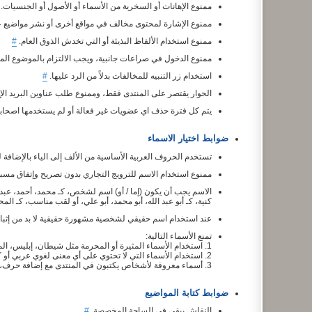
ممنوع الإهانات أو السخرية من الأسماء أو الأصول أو الجنسيات.
ممنوع الإشارة لمحتوى مخالف في مواقع أخرى أو نشر مواضيع 
ممنوع استخدام الألفاظ البذيئة أو التي تخدش الذوق العام.
#
ممنوع الدخول في صراعات جانبية، ويجب الالتزام بالموضوع ال
استخدام زر التنبيه للمخالفات بدلاً من الرد عليها.
#
الحوار يقتصر على المنتدى فقط، وممنوع طلب عناوين البريد الإ
يتم كل فترة حذف اي عضويات غير فعالة أو لم يستخدمها اصحاب
ضوابط اختيار الاسماء
تستخدم الحروف العربية الأساسية من الألف إلى الياء بالإضافة 
ممنوع استخدام الاسم للترويج التجاري بدون تصريح وإتفاق مسب
الاسم يجب أن يكون (إما / أو) اسم لشخص، كـ محمد، أحمد، عبد 
كنية، كـ أبو عبد الله، أبو محمد، أبو علي، أو لقب مناسب، كـ الم
عند استخدام اسم حقيقي لشخصية مشهورة حقيقية لا بد من إثبات
تمنع الأسماء التالية:
1. استخدام الأسماء المثيرة أو المحرمة مثل شيطان، إبليس، المدمرـ الناهي... إلخ
2. استخدام الأسماء التي لا تحتوي على أي معنى لغوي عربي أو كتبت بطريقه خطأ.
3. أسماء معروفة لأشخاص يكتبون في المنتدى مع إضافة حرف، أو مدة، أو نقطة، أو أية علامة مموهة.
ضوابط كتابة المواضيع
النقاش يبقى في الساحة المخصصة.
#