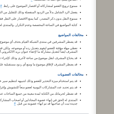
ممنوع ترويج العضو لمشاركاته أو اقتصار الموضوع على رابط.
#
يفضل الرد الشامل بدلاً من الردود المنفصلة وذلك للتقليل من ال
ممنوع النقل بدون ذكر المصدر، كما يمنع الاقتصار على النقل فق
كتابة المواضيع في الساحة المخصصة وعدم التكرار، والمنتدى له
مخالفات المواضيع
قد يضطر المشرفين في منتدى الشبكة القيام بحذف أي موضوع أو
نعطي مهلة مؤقتة للعضو ليقوم بتعديل رده أو موضوعه، ولكن ق
المشرف ايضاً لتعديل مشاركة ما لإخفاء عنوان بريد الالكتروني
قد يحتاج المشرف لنقل موضوع من ساحة لأخرى وذلك كإجراء ت
قد يضطر المشرف لإغلاق موضوع ما ومنع أي ردود مستقبلية عليه إ
مخالفات العضويات
قد يتم استخدام ميزة التحذير للعضو وذلك لتنبيهه لتنظيم سير
قد يتم تحديد عدد المشاركات اليومية لعضو منعاً للتشويش وإغرا
قد نضطر لحرمانك من الكتابة لمدة معينة من جميع الساحات عند
المنتدى له الحق في إنهاء عضوية المجادلين أو اصحاب المشارك
جديدة ثبت أن صاحبها قد تم انهاء عضويته من قبل.
#