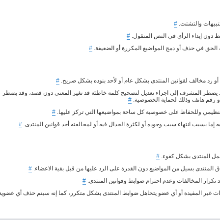
تنبيهات والتشتت.
#
ط دون إبداء الرأي في النص المنقول.
#
 الحق في حذف أو دمج المواضيع المكررة أو الضعيفة.
#
 رد مخالف لقوانين المنتدى بشكل عام أو لأحد بنوده بشكل صريح.
#
د يضطر المشرف إلى اجراء تعديل لتصحيح كلمة خاطئة قد تغير المعنى دون قصد، وقد يضطر
 أو رقم هاتف وذلك لحماية الخصوصية.
#
نظيمي وللحفاظ على خصوصية كل ساحة بمواضيعها التي تركز عليها.
#
ما بسبب انتهاء سبب وجوده أو لكثرة الجدال فيه أو لمخالفته أحد قوانين المنتدى.
#
 عمل المنتدى بشكل كفوء.
#
ق المنتدى بسيل من المواضيع دون القدرة على الرد عليها من قبل بقية الاعضاء.
#
 تكرار المخالفات وعدم احترام ضوابط وقوانين المنتدى.
#
ات غير المفيدة أو أي عضو يتجاهل ضوابط المنتدى بشكل متكرر، كما إنه سيتم حذف أي عضوية